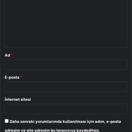
o
r
u
m
*
Ad
*
E-posta
*
İnternet sitesi
Daha sonraki yorumlarımda kullanılması için adım, e-posta
adresim ve site adresim bu tarayıcıya kaydedilsin.