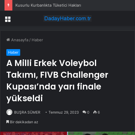
Kusurlu Kurbanlıkta Tüketici Hakları
Menü
Anasayfa
/
Haber
Haber
A Milli Erkek Voleybol
Takımı, FIVB Challenger
Kupası’nda yarı finale
yükseldi
BUŞRA SÜMER
Temmuz 29, 2023
0
6
Bir dakikadan az