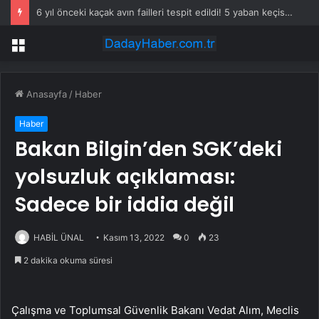
6 yıl önceki kaçak avın failleri tespit edildi! 5 yaban keçisi için ceza uygulandı
Menü
Anasayfa
/
Haber
Haber
Bakan Bilgin’den SGK’deki
yolsuzluk açıklaması:
Sadece bir iddia değil
HABİL ÜNAL
Kasım 13, 2022
0
23
2 dakika okuma süresi
Çalışma ve Toplumsal Güvenlik Bakanı Vedat Alım, Meclis