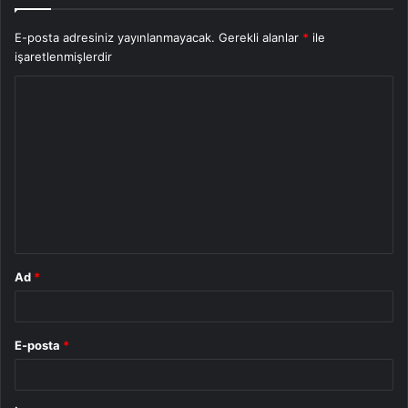
E-posta adresiniz yayınlanmayacak.
Gerekli alanlar
*
ile
işaretlenmişlerdir
Y
o
r
u
m
*
Ad
*
E-posta
*