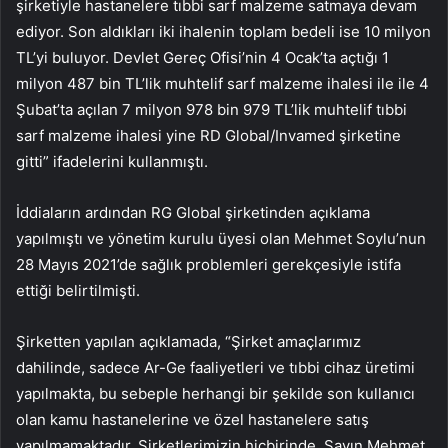
şirketiyle hastanelere tıbbi sarf malzeme satmaya devam
ediyor. Son aldıkları iki ihalenin toplam bedeli ise 10 milyon
TL’yi buluyor. Devlet Gereç Ofisi’nin 4 Ocak’ta açtığı 1
milyon 487 bin TL’lik muhtelif sarf malzeme ihalesi ile ile 4
Şubat’ta açılan 7 milyon 978 bin 979 TL’lik muhtelif tıbbi
sarf malzeme ihalesi yine RD Global/Invamed şirketine
gitti” ifadelerini kullanmıştı.
İddiaların ardından RG Global şirketinden açıklama
yapılmıştı ve yönetim kurulu üyesi olan Mehmet Soylu’nun
28 Mayıs 2021’de sağlık problemleri gerekçesiyle istifa
ettiği belirtilmişti.
Şirketten yapılan açıklamada, “Şirket amaçlarımız
dahilinde, sadece Ar-Ge faaliyetleri ve tıbbi cihaz üretimi
yapılmakta, bu sebeple herhangi bir şekilde son kullanıcı
olan kamu hastanelerine ve özel hastanelere satış
yapılmamaktadır. Şirketlerimizin hiçbirinde, Sayın Mehmet