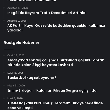
müsabakaları tamamlandı
Ağustos 10, 2026
İnegöl’de Bayram Trafik Denetimleri Artırıldı
Ağustos 9, 2026
AK Partili Kaya: Gazze’de katledilen çocuklar kalbimizi
yaraladı
Rastgele Haberler
Ocak 12, 2025
Amasya’da sondaj çalışması sırasında göçük! Toprak
altında kalan 2 işçi hayatını kaybetti
Eylül 15, 2025
Basketbol kaç set oynanır?
Nisan 21, 2026
Emine Erdoğan, ‘Kalanlar’ Filistin Sergisi açılışında
Mart 8, 2026
TBMM Başkanı Kurtulmuş: Terörsüz Türkiye hedefinde
sona yaklaştık