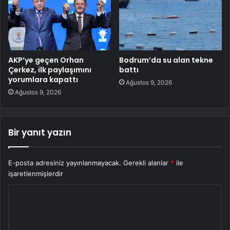
AKP’ye geçen Orhan
Bodrum’da su alan tekne
Çerkez, ilk paylaşımını
battı
yorumlara kapattı
Ağustos 9, 2026
Ağustos 9, 2026
Bir yanıt yazın
E-posta adresiniz yayınlanmayacak.
Gerekli alanlar
*
ile
işaretlenmişlerdir
Y
o
r