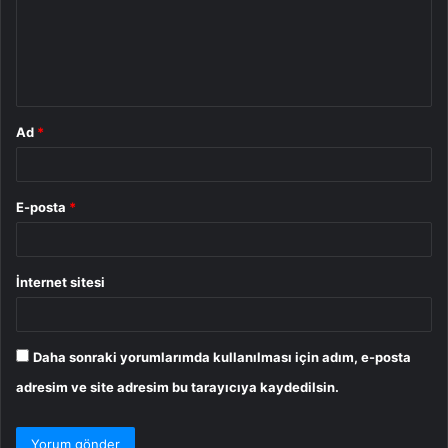
u
m
*
Ad
*
E-posta
*
İnternet sitesi
Daha sonraki yorumlarımda kullanılması için adım, e-posta
adresim ve site adresim bu tarayıcıya kaydedilsin.