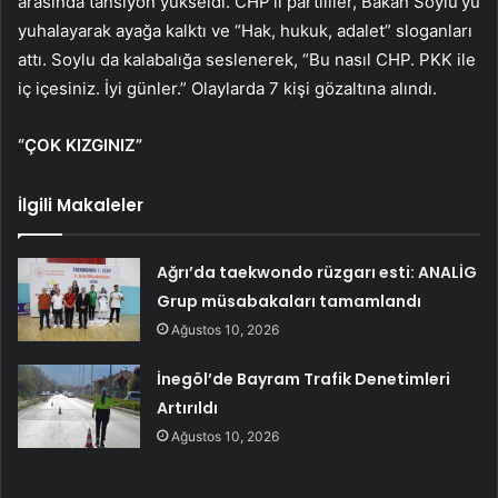
arasında tansiyon yükseldi. CHP’li partililer, Bakan Soylu’yu
yuhalayarak ayağa kalktı ve “Hak, hukuk, adalet” sloganları
attı. Soylu da kalabalığa seslenerek, “Bu nasıl CHP. PKK ile
iç içesiniz. İyi günler.” Olaylarda 7 kişi gözaltına alındı.
“ÇOK KIZGINIZ”
İlgili Makaleler
Ağrı’da taekwondo rüzgarı esti: ANALİG
Grup müsabakaları tamamlandı
Ağustos 10, 2026
İnegöl’de Bayram Trafik Denetimleri
Artırıldı
Ağustos 10, 2026