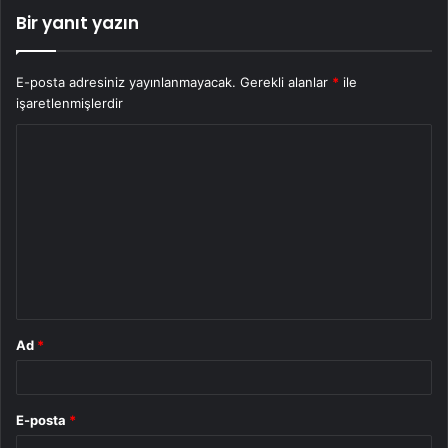
Bir yanıt yazın
E-posta adresiniz yayınlanmayacak.
Gerekli alanlar
*
ile
işaretlenmişlerdir
Y
o
r
u
m
*
Ad
*
E-posta
*