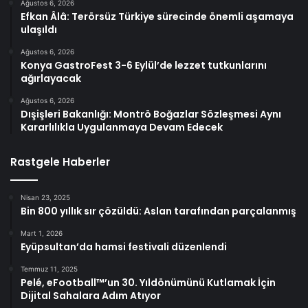
Ağustos 6, 2026
Efkan Âlâ: Terörsüz Türkiye sürecinde önemli aşamaya
ulaşıldı
Ağustos 6, 2026
Konya GastroFest 3-6 Eylül’de lezzet tutkunlarını
ağırlayacak
Ağustos 6, 2026
Dışişleri Bakanlığı: Montrö Boğazlar Sözleşmesi Aynı
Kararlılıkla Uygulanmaya Devam Edecek
Rastgele Haberler
Nisan 23, 2025
Bin 800 yıllık sır çözüldü: Aslan tarafından parçalanmış
Mart 1, 2026
Eyüpsultan’da hamsi festivali düzenlendi
Temmuz 11, 2025
Pelé, eFootball™’un 30. Yıldönümünü Kutlamak İçin
Dijital Sahalara Adım Atıyor