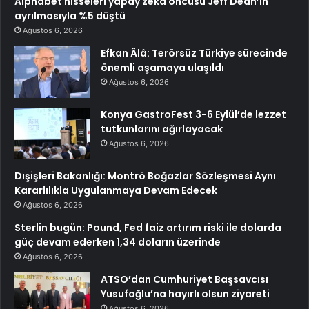
Alphabet hisseleri yapay zeka öncüsü Jeff Dean’in
ayrılmasıyla %5 düştü
Ağustos 6, 2026
Efkan Âlâ: Terörsüz Türkiye sürecinde
önemli aşamaya ulaşıldı
Ağustos 6, 2026
Konya GastroFest 3-6 Eylül’de lezzet
tutkunlarını ağırlayacak
Ağustos 6, 2026
Dışişleri Bakanlığı: Montrö Boğazlar Sözleşmesi Aynı
Kararlılıkla Uygulanmaya Devam Edecek
Ağustos 6, 2026
Sterlin bugün: Pound, Fed faiz artırım riski ile dolarda
güç devam ederken 1,34 doların üzerinde
Ağustos 6, 2026
ATSO’dan Cumhuriyet Başsavcısı
Yusufoğlu’na hayırlı olsun ziyareti
Ağustos 6, 2026