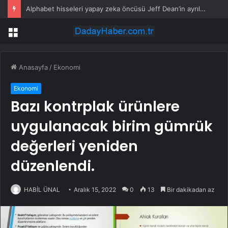
Alphabet hisseleri yapay zeka öncüsü Jeff Dean’in ayrılmasıyla %5 düştü
Menü
Anasayfa
/
Ekonomi
Ekonomi
Bazı kontrplak ürünlere
uygulanacak birim gümrük
değerleri yeniden
düzenlendi.
HABİL ÜNAL
Aralık 15, 2022
0
13
Bir dakikadan az