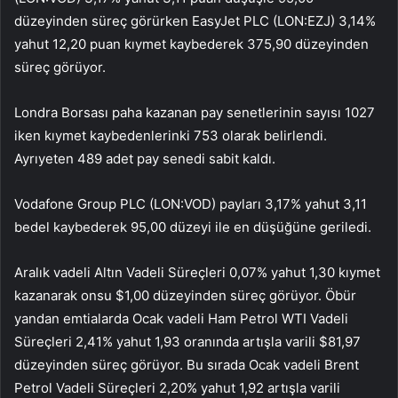
düzeyinden süreç görürken EasyJet PLC (LON:
EZJ
) 3,14%
yahut 12,20 puan kıymet kaybederek 375,90 düzeyinden
süreç görüyor.
Londra Borsası paha kazanan pay senetlerinin sayısı 1027
iken kıymet kaybedenlerinki 753 olarak belirlendi.
Ayrıyeten 489 adet pay senedi sabit kaldı.
Vodafone Group PLC (LON:
VOD
) payları 3,17% yahut 3,11
bedel kaybederek 95,00 düzeyi ile en düşüğüne geriledi.
Aralık vadeli Altın Vadeli Süreçleri 0,07% yahut 1,30 kıymet
kazanarak onsu $1,00 düzeyinden süreç görüyor. Öbür
yandan emtialarda Ocak vadeli Ham Petrol WTI Vadeli
Süreçleri 2,41% yahut 1,93 oranında artışla varili $81,97
düzeyinden süreç görüyor. Bu sırada Ocak vadeli Brent
Petrol Vadeli Süreçleri 2,20% yahut 1,92 artışla varili