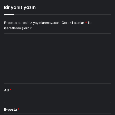
Bir yanıt yazın
E-posta adresiniz yayınlanmayacak.
Gerekli alanlar
*
ile
işaretlenmişlerdir
Y
o
r
u
m
*
Ad
*
E-posta
*