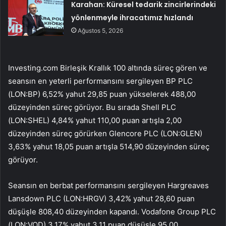
Karahan: Küresel tedarik zincirlerindeki
yönlenmeyle ihracatımız hızlandı
Ağustos 5, 2026
Investing.com Birleşik Krallık 100
altında süreç gören ve
seansın en yeterli performansını sergileyen
BP
PLC
(LON:
BP
) 6,52% yahut 29,85 puan yükselerek 488,00
düzeyinden süreç görüyor. Bu sırada Shell PLC
(LON:
SHEL
) 4,84% yahut 110,00 puan artışla 2,00
düzeyinden süreç görürken
Glencore
PLC (LON:
GLEN
)
3,63% yahut 18,05 puan artışla 514,90 düzeyinden süreç
görüyor.
Seansın en berbat performansını sergileyen
Hargreaves
Lansdown PLC (LON:
HRGV
) 3,42% yahut 28,60 puan
düşüşle 808,40 düzeyinden kapandı.
Vodafone
Group PLC
(LON:
VOD
) 3,17% yahut 3,11 puan düşüşle 95,00