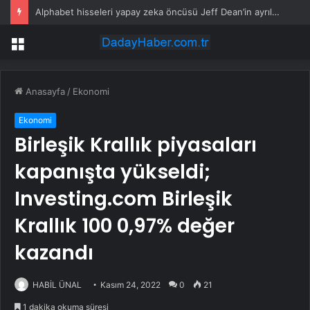
Alphabet hisseleri yapay zeka öncüsü Jeff Dean’in ayrılmasıyla %5 düştü
Menü
Anasayfa
/
Ekonomi
Ekonomi
Birleşik Krallık piyasaları
kapanışta yükseldi;
Investing.com Birleşik
Krallık 100 0,97% değer
kazandı
HABİL ÜNAL
Kasım 24, 2022
0
21
1 dakika okuma süresi