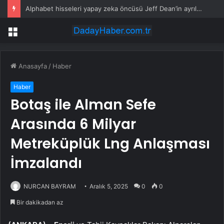
Alphabet hisseleri yapay zeka öncüsü Jeff Dean’in ayrılmasıyla %5 düştü
Menü
Anasayfa
/
Haber
Haber
Botaş ile Alman Sefe
Arasında 6 Milyar
Metreküplük Lng Anlaşması
İmzalandı
NURCAN BAYRAM
Aralık 5, 2025
0
0
Bir dakikadan az