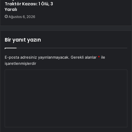
Traktör Kazası: 1 Ölü, 3
Yaralı
Ağustos 6, 2026
Bir yanıt yazın
E-posta adresiniz yayınlanmayacak.
Gerekli alanlar
*
ile
işaretlenmişlerdir
Y
o
r
u
m
*