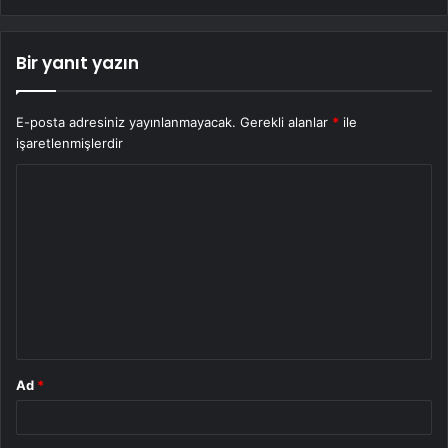
Bir yanıt yazın
E-posta adresiniz yayınlanmayacak.
Gerekli alanlar
*
ile
işaretlenmişlerdir
Y
o
r
u
m
*
Ad
*