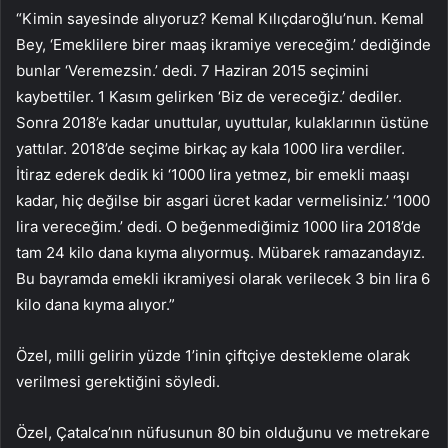
“Kimin sayesinde alıyoruz? Kemal Kılıçdaroğlu’nun. Kemal
Bey, ‘Emeklilere birer maaş ikramiye vereceğim.’ dediğinde
bunlar ‘Veremezsin.’ dedi. 7 Haziran 2015 seçimini
kaybettiler. 1 Kasım gelirken ‘Biz de vereceğiz.’ dediler.
Sonra 2018’e kadar unuttular, uyuttular, kulaklarının üstüne
yattılar. 2018’de seçime birkaç ay kala 1000 lira verdiler.
İtiraz ederek dedik ki ‘1000 lira yetmez, bir emekli maaşı
kadar, hiç değilse bir asgari ücret kadar vermelisiniz.’ ‘1000
lira vereceğim.’ dedi. O beğenmediğimiz 1000 lira 2018’de
tam 24 kilo dana kıyma alıyormuş. Mübarek ramazandayız.
Bu bayramda emekli ikramiyesi olarak verilecek 3 bin lira 6
kilo dana kıyma alıyor.”
Özel, milli gelirin yüzde 1’inin çiftçiye destekleme olarak
verilmesi gerektiğini söyledi.
Özel, Çatalca’nın nüfusunun 80 bin olduğunu ve metrekare