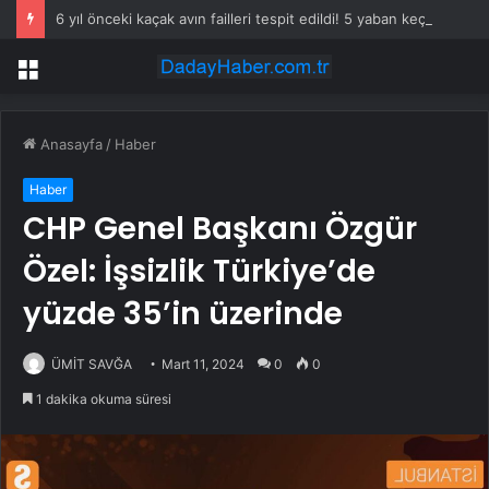
6 yıl önceki kaçak avın failleri tespit edildi! 5 yaban keçisi için ceza uygulandı
Menü
Anasayfa
/
Haber
Haber
CHP Genel Başkanı Özgür
Özel: İşsizlik Türkiye’de
yüzde 35’in üzerinde
ÜMİT SAVĞA
Mart 11, 2024
0
0
1 dakika okuma süresi