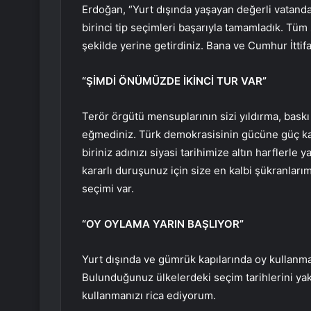
Erdoğan, “Yurt dışında yaşayan değerli vatanda
birinci tip seçimleri başarıyla tamamladık. Tü
şekilde yerine getirdiniz. Bana ve Cumhur İttifak
“ŞİMDİ ÖNÜMÜZDE İKİNCİ TUR VAR”
Terör örgütü mensuplarının sizi yıldırma, bask
eğmediniz. Türk demokrasisinin gücüne güç katt
biriniz adınızı siyasi tarihimize altın harflerl
kararlı duruşunuz için size en kalbi şükranlar
seçimi var.
“OY OYLAMA YARIN BAŞLIYOR”
Yurt dışında ve gümrük kapılarında oy kullanma
Bulunduğunuz ülkelerdeki seçim tarihlerini yakı
kullanmanızı rica ediyorum.