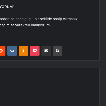
TİYORUM”
 iradenize daha güçlü bir şekilde sahip çıkmanızı
acağımıza yürekten inanıyorum.
erest
Reddit
VKontakte
Odnoklassniki
Pocket
E-Posta ile paylaş
Yazdır