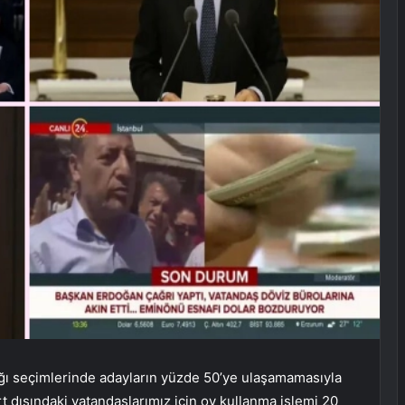
ğı seçimlerinde adayların yüzde 50’ye ulaşamamasıyla
t dışındaki vatandaşlarımız için oy kullanma işlemi 20