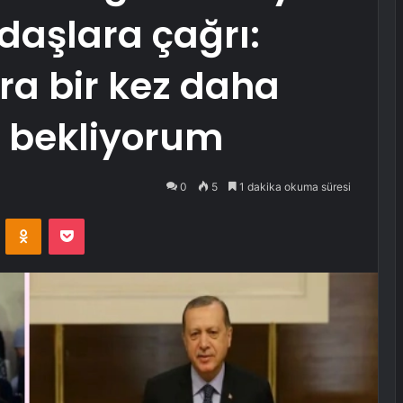
daşlara çağrı:
ra bir kez daha
ı bekliyorum
0
5
1 dakika okuma süresi
VKontakte
Odnoklassniki
Pocket