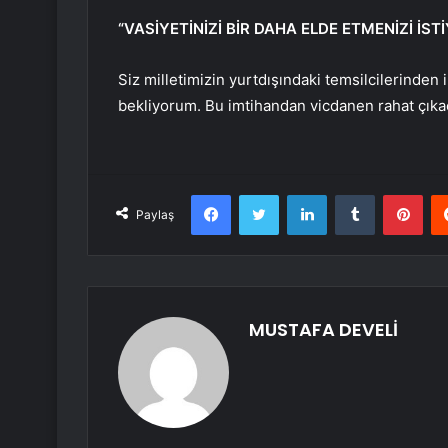
“VASİYETİNİZİ BİR DAHA ELDE ETMENİZİ İS
Siz milletimizin yurtdışındaki temsilcilerinden
bekliyorum. Bu imtihandan vicdanen rahat çık
Facebook
Twitter
LinkedIn
Tumblr
Pint
Paylaş
MUSTAFA DEVELİ