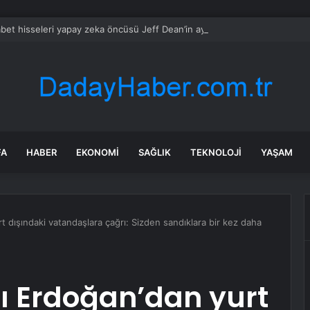
bet hisseleri yapay zeka öncüsü Jeff Dean’in ayrılmasıyla %5 düştü
FA
HABER
EKONOMI
SAĞLIK
TEKNOLOJI
YAŞAM
dışındaki vatandaşlara çağrı: Sizden sandıklara bir kez daha
 Erdoğan’dan yurt