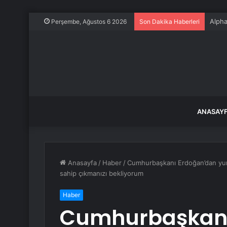
Alpha
Perşembe, Ağustos 6 2026
Son Dakika Haberleri
ANASAY
Anasayfa
/
Haber
/
Cumhurbaşkanı Erdoğan’dan yurt 
sahip çıkmanızı bekliyorum
Haber
Cumhurbaşkanı