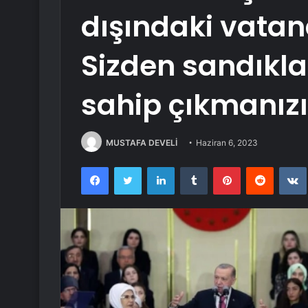
dışındaki vatan
Sizden sandıkla
sahip çıkmanız
MUSTAFA DEVELİ
Haziran 6, 2023
Facebook
Twitter
LinkedIn
Tumblr
Pinterest
Reddit