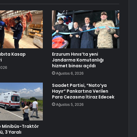
abıta Kasap
Erzurum Hınıs’ta yeni
i
Jandarma Komutanlığı
hizmet binası açıldı
2026
Ağustos 6, 2026
Saadet Partisi, “Nato’ya
Hayır” Pankartına Verilen
Para Cezasına İtiraz Edecek
Ağustos 5, 2026
e Minibüs-Traktör
ü, 3 Yaralı