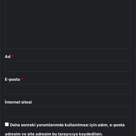
o
r
u
m
*
Ad
*
E-posta
*
İnternet sitesi
Daha sonraki yorumlarımda kullanılması için adım, e-posta
adresim ve site adresim bu tarayıcıya kaydedilsin.