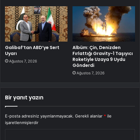
Galibaf’tan ABD’ye Sert
Albüm: Çin, Denizden
Uyarı
Fırlattığı Gravity-1 Taşıyıcı
Roketiyle Uzaya 9 Uydu
Ağustos 7, 2026
Gönderdi
Ağustos 7, 2026
Bir yanıt yazın
E-posta adresiniz yayınlanmayacak.
Gerekli alanlar
*
ile
işaretlenmişlerdir
Y