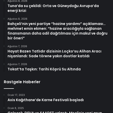
Ağustos 8, 2026
Tuna’da su çekildi: Orta ve Güneydoğu Avrupa’da
enerji krizi
Ağustos 8, 2026
Bahçeli’nin yeni partiye “hazine yardımı” açıklaması…
mehmet emin ekmen: “hazine aracılığıyla sağlanan
finansmanın daha adil dağıtılması için makul ve doğru
bir öneri”
Ağustos 7, 2026
Hayat Bazen Tatlıdır dizisinin Loçko’su Alihan Aracı
nişanlandı: Sade törene yakın dostlar katıldı
Ağustos 7, 2026
Tokat’ta Taşkın: Tarihi Köprü Su Altında
Rastgele Haberler
Ocak 17, 2023
Axis Kağıthane’de Karne Festivali başladı
Ocak 8, 2025