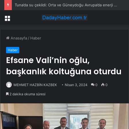
Bahçeli’nin yeni partiye “hazine yardımı” açıklaması… mehmet emin ekmen: “hazine aracılığıyla sağlanan finansmanın daha adil dağıtılması için makul ve doğru bir öneri”
Menü
Anasayfa
/
Haber
Haber
Efsane Vali’nin oğlu,
başkanlık koltuğuna oturdu
MEHMET HAZBİN KAZBEK
Nisan 3, 2024
0
0
2 dakika okuma süresi