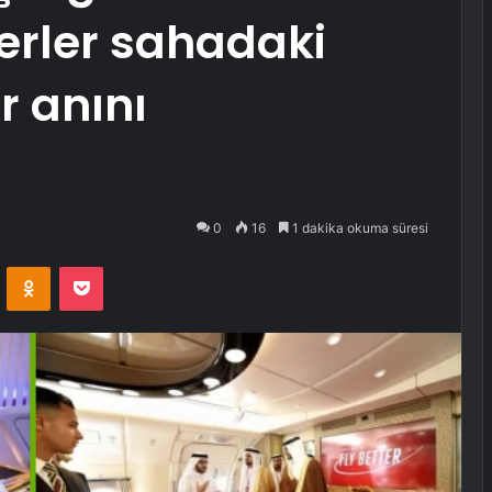
verler sahadaki
r anını
0
16
1 dakika okuma süresi
VKontakte
Odnoklassniki
Pocket