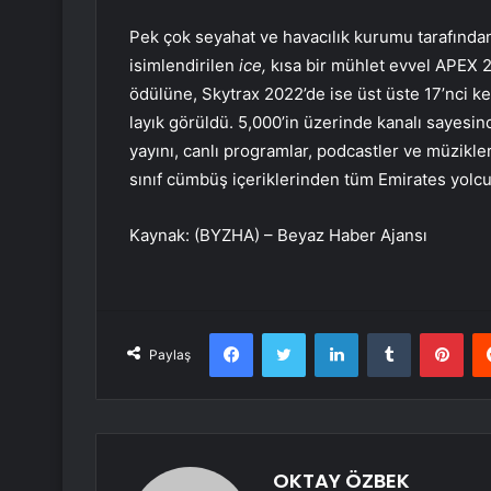
Pek çok seyahat ve havacılık kurumu tarafında
isimlendirilen
ice,
kısa bir mühlet evvel APEX 
ödülüne, Skytrax 2022’de ise üst üste 17’nci k
layık görüldü. 5,000’in üzerinde kanalı sayesin
yayını, canlı programlar, podcastler ve müzikleri
sınıf cümbüş içeriklerinden tüm Emirates yolcul
Kaynak: (BYZHA) – Beyaz Haber Ajansı
Facebook
Twitter
LinkedIn
Tumblr
Pint
Paylaş
OKTAY ÖZBEK