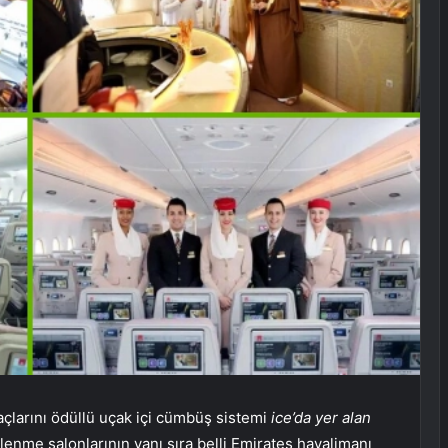
larını ödüllü uçak içi cümbüş sistemi
ice’da yer alan
enme salonlarının yanı sıra belli Emirates havalimanı