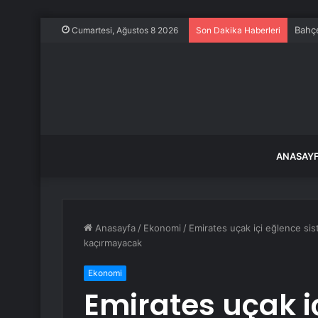
Hayat
Cumartesi, Ağustos 8 2026
Son Dakika Haberleri
ANASAY
Anasayfa
/
Ekonomi
/
Emirates uçak içi eğlence sis
kaçırmayacak
Ekonomi
Emirates uçak i