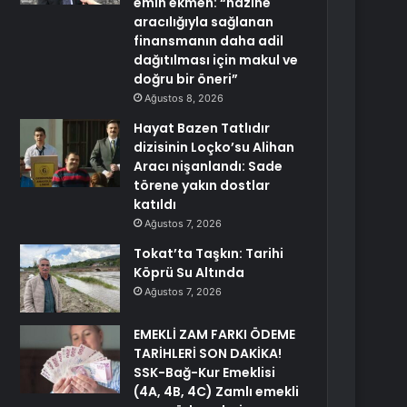
emin ekmen: “hazine
aracılığıyla sağlanan
finansmanın daha adil
dağıtılması için makul ve
doğru bir öneri”
Ağustos 8, 2026
Hayat Bazen Tatlıdır
dizisinin Loçko’su Alihan
Aracı nişanlandı: Sade
törene yakın dostlar
katıldı
Ağustos 7, 2026
Tokat’ta Taşkın: Tarihi
Köprü Su Altında
Ağustos 7, 2026
EMEKLİ ZAM FARKI ÖDEME
TARİHLERİ SON DAKİKA!
SSK-Bağ-Kur Emeklisi
(4A, 4B, 4C) Zamlı emekli