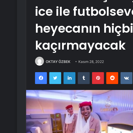
ice ile futbolse
heyecanın hiçbi
kaçırmayacak
OKTAY ÖZBEK
Kasım 28, 2022
Facebook
Twitter
LinkedIn
Tumblr
Pinterest
Reddit