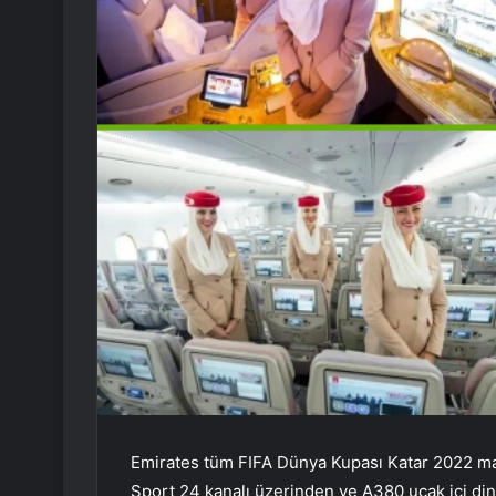
Emirates tüm FIFA Dünya Kupası Katar 2022 maç
Sport 24 kanalı üzerinden ve A380 uçak içi dinl