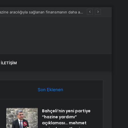
ın dostlar katıldı
İLETIŞIM
Son Eklenen
Bahçeli’nin yeni partiye
“hazine yardımı”
açıklaması… mehmet