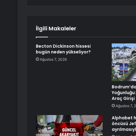
İlgili Makaleler
Becton Dickinson hissesi
bugün neden yükseliyor?
Ağustos 7, 2026
Bodrum’da
Yoğunluğu:
Araç Girişi
Ağustos 7, 
Alphabet h
öncüsü Jef
ayrılmasıy