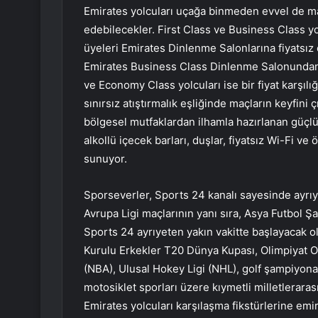
Emirates yolcuları uçağa binmeden evvel de maç
edebilecekler. First Class ve Business Class y
üyeleri Emirates Dinlenme Salonlarına fiyatsız o
Emirates Business Class Dinlenme Salonundan 
ve Economy Class yolcuları ise bir fiyat karşıl
sınırsız atıştırmalık eşliğinde maçların keyfini 
bölgesel mutfaklardan ilhamla hazırlanan güçlü a
alkollü içecek barları, duşlar, fiyatsız Wi-Fi ve 
sunuyor.
Sporseverler, Sports 24 kanalı sayesinde ayrı
Avrupa Ligi maçlarının yanı sıra, Asya Futbol Ş
Sports 24 ayrıyeten yakın vakitte başlayacak o
Kurulu Erkekler T20 Dünya Kupası, Olimpiyat Oyu
(NBA), Ulusal Hokey Ligi (NHL), golf şampiyonala
motosiklet sporları üzere kıymetli milletlerarası
Emirates yolcuları karşılaşma fikstürlerine
emir