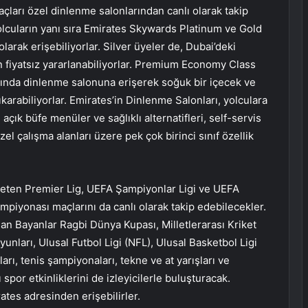
ları özel dinlenme salonlarından canlı olarak takip
olcuların yanı sıra Emirates Skywards Platinum ve Gold
larak erişebiliyorlar. Silver üyeler de, Dubai’deki
fiyatsız yararlanabiliyorlar. Premium Economy Class
ığında dinlenme salonuna erişerek soğuk bir içecek ve
çıkarabiliyorlar. Emirates’in Dinlenme Salonları, yolculara
çık büfe menüler ve sağlıklı alternatifleri, self-servis
özel çalışma alanları üzere pek çok birinci sınıf özellik
yeten Premier Lig, UEFA Şampiyonlar Ligi ve UEFA
ampiyonası maçlarını da canlı olarak takip edebilecekler.
lan Bayanlar Ragbi Dünya Kupası, Milletlerarası Kriket
nları, Ulusal Futbol Ligi (NFL), Ulusal Basketbol Ligi
rı, tenis şampiyonaları, tekne ve at yarışları ve
 spor etkinliklerini de izleyicilerle buluşturacak.
ates
adresinden erişebilirler.