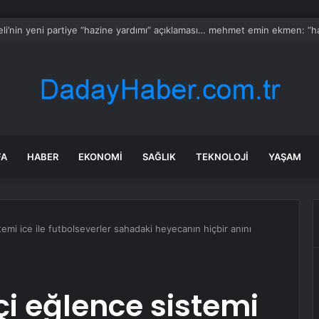
 Bazen Tatlıdır dizisinin Loçko’su Alihan Aracı nişanlandı: Sade törene yak
FA
HABER
EKONOMI
SAĞLIK
TEKNOLOJI
YAŞAM
temi ice ile futbolseverler sahadaki heyecanın hiçbir anını
çi eğlence sistemi