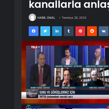
kanallarla anl
HABİL ÜNAL
Temmuz 26, 2023
Facebook
Twitter
LinkedIn
Tumblr
Pinterest
Reddit