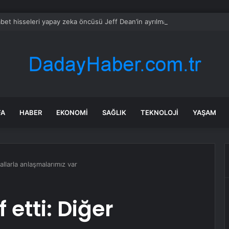
bet hisseleri yapay zeka öncüsü Jeff Dean’in ayrılmasıyla %5 düştü
FA
HABER
EKONOMI
SAĞLIK
TEKNOLOJI
YAŞAM
allarla anlaşmalarımız var
 etti: Diğer