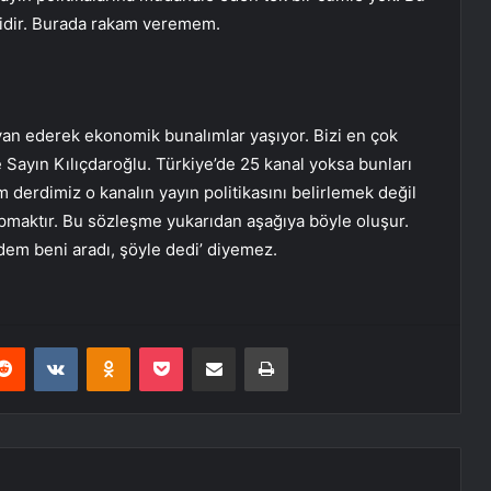
ridir. Burada rakam veremem.
yan ederek ekonomik bunalımlar yaşıyor. Bizi en çok
Sayın Kılıçdaroğlu. Türkiye’de 25 kanal yoksa bunları
m derdimiz o kanalın yayın politikasını belirlemek değil
pmaktır. Bu sözleşme yukarıdan aşağıya böyle oluşur.
dem beni aradı, şöyle dedi’ diyemez.
erest
Reddit
VKontakte
Odnoklassniki
Pocket
E-Posta ile paylaş
Yazdır