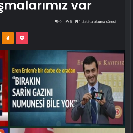
aşmalarımız var
0
5
1 dakika okuma süresi
VKontakte
Odnoklassniki
Pocket