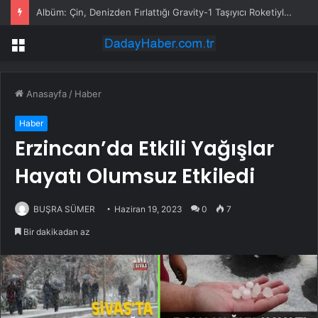
Albüm: Çin, Denizden Fırlattığı Gravity-1 Taşıyıcı Roketiyle Uzaya 9 Uydu Gönderdi
Menü
Anasayfa
/
Haber
Haber
Erzincan’da Etkili Yağışlar
Hayatı Olumsuz Etkiledi
BUŞRA SÜMER
Haziran 19, 2023
0
7
Bir dakikadan az