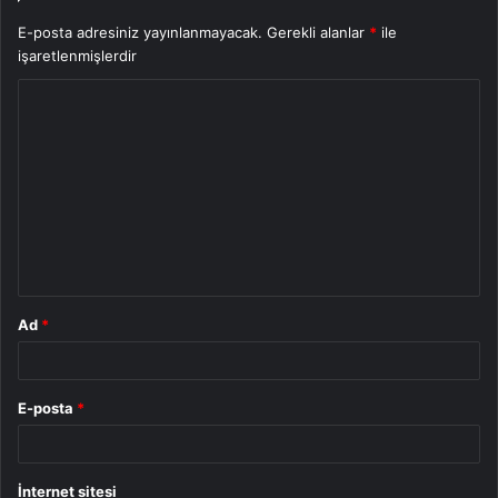
E-posta adresiniz yayınlanmayacak.
Gerekli alanlar
*
ile
işaretlenmişlerdir
Y
o
r
u
m
*
Ad
*
E-posta
*
İnternet sitesi