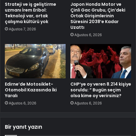
Strateji ve iş geliştirme
Japon Honda Motor ve
uzmanı İrem Eribol:
Çinli Gac Grubu, Çin’deki
Teknoloji var, ortak
Ortak Girişimlerinin
çalışma kültürü yok
Süresini 2038’e Kadar
Uzattı
Ağustos 7, 2026
Ağustos 6, 2026
Edirne’de Motosiklet-
CHP’ye oy veren 8.214 kişiye
Otomobil Kazasında İki
soruldu: ” Bugün seçim
Yaralı
olsa kime oy verirsiniz?
Ağustos 6, 2026
Ağustos 6, 2026
Bir yanıt yazın