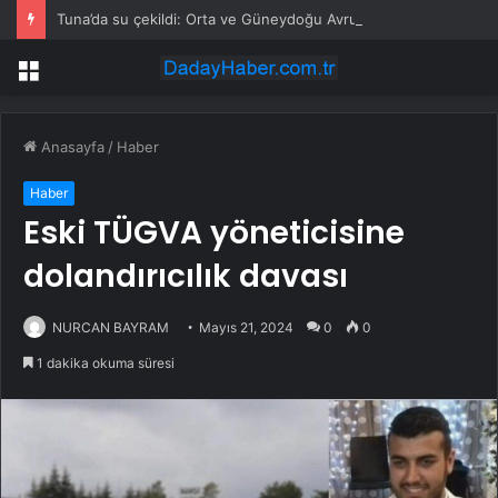
Tuna’da su çekildi: Orta ve Güneydoğu Avrupa’da enerji krizi
Menü
Anasayfa
/
Haber
Haber
Eski TÜGVA yöneticisine
dolandırıcılık davası
NURCAN BAYRAM
Mayıs 21, 2024
0
0
1 dakika okuma süresi