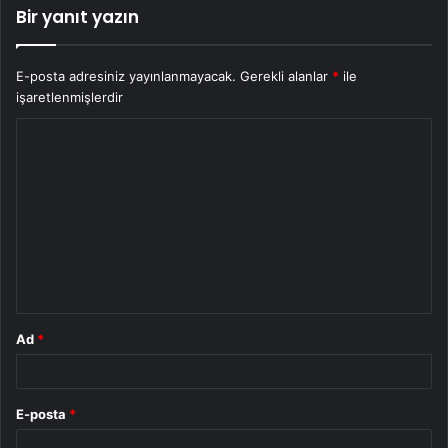
Bir yanıt yazın
E-posta adresiniz yayınlanmayacak.
Gerekli alanlar
*
ile
işaretlenmişlerdir
Y
o
r
u
m
*
Ad
*
E-posta
*