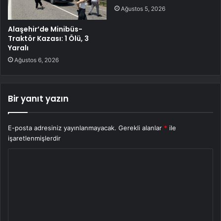
Ağustos 5, 2026
Alaşehir’de Minibüs-
Traktör Kazası: 1 Ölü, 3
Yaralı
Ağustos 6, 2026
Bir yanıt yazın
E-posta adresiniz yayınlanmayacak.
Gerekli alanlar
*
ile
işaretlenmişlerdir
Y
o
r
u
m