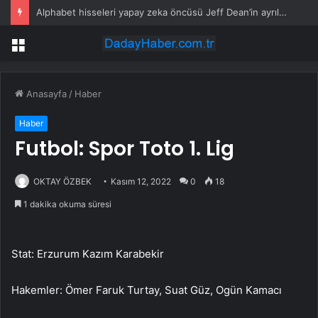
Alphabet hisseleri yapay zeka öncüsü Jeff Dean’in ayrılmasıyla %5 düştü
Menü
Anasayfa
/
Haber
Haber
Futbol: Spor Toto 1. Lig
OKTAY ÖZBEK
Kasım 12, 2022
0
18
1 dakika okuma süresi
Stat: Erzurum Kazım Karabekir
Hakemler: Ömer Faruk Turtay, Suat Güz, Ogün Kamacı