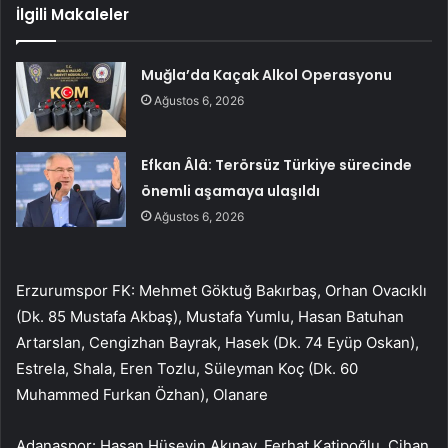
İlgili Makaleler
Muğla’da Kaçak Alkol Operasyonu
Ağustos 6, 2026
Efkan Âlâ: Terörsüz Türkiye sürecinde
önemli aşamaya ulaşıldı
Ağustos 6, 2026
Erzurumspor FK: Mehmet Göktuğ Bakırbaş, Orhan Ovacıklı
(Dk. 85 Mustafa Akbaş), Mustafa Yumlu, Hasan Batuhan
Artarslan, Cengizhan Bayrak, Hasek (Dk. 74 Eyüp Oskan),
Estrela, Shala, Eren Tozlu, Süleyman Koç (Dk. 60
Muhammed Furkan Özhan), Olanare
Adanaspor: Hasan Hüseyin Akınay, Ferhat Katipoğlu, Cihan