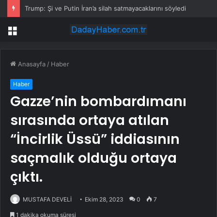
Trump: Şi ve Putin İran’a silah satmayacaklarını söyledi
Menü
Anasayfa
/
Haber
Haber
Gazze’nin bombardımanı
sırasında ortaya atılan
“İncirlik Üssü” iddiasının
saçmalık olduğu ortaya
çıktı.
MUSTAFA DEVELİ
Ekim 28, 2023
0
7
1 dakika okuma süresi