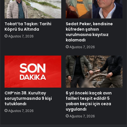
Tokat’ta Taşkın: Tarihi
Sedat Peker, kendisine
Köprü Su Altında
küfreden şahsın
vurulmasına kayıtsız
Ağustos 7, 2026
kalamadı
Ağustos 7, 2026
CHP’nin 38. Kurultay
6 yıl önceki kaçak avın
soruşturmasında 9 kişi
failleri tespit edildi! 5
tutuklandı
yaban keçisi için ceza
uygulandı
Ağustos 7, 2026
Ağustos 7, 2026