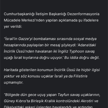
Cumhurbaşkanlığı İletişim Başkanlığı Dezenformasyonla
Mücadele Merkezi’nden yapılan açıklamada şu ifadelere
yer verildi:
“İsrail’in Gazze’yi bombalaması sırasında sosyal medya
hesaplarında paylaşılan bir mesaj şöyleydi: ‘Adana’daki
İncirlik Üssü’nden havalanan iki İngiliz Typhoon savaş
uçağı İsrail kıyılarına doğru uçuyor.’ Bu iddia doğru değil.
Haritada gösterilen konumun İncirlik Üssü ile hiçbir ilgisi
yoktur ve söz konusu uçaklar İsrail ya da Filistin’e
uçmamıştır.
“Bölgede dün gece uçuş yapan Tayfun savaş uçaklarının,
Güney Kıbrıs’ta Birleşik Krallık kontrolündeki Akrotiri ve
Dikelya’daki askeri üslerden havalandığı ve ardından