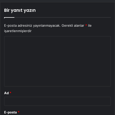
Bir yanıt yazın
E-posta adresiniz yayınlanmayacak.
Gerekli alanlar
*
ile
işaretlenmişlerdir
Y
o
r
u
m
*
Ad
*
E-posta
*