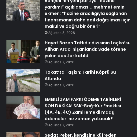
Bahçeli’nin yeni partiye “hazine
yardımı” açıklaması… mehmet emin
ekmen: “hazine aracılığıyla sağlanan
finansmanın daha adil dağıtılması için
makul ve doğru bir öneri”
Ağustos 8, 2026
Hayat Bazen Tatlıdır dizisinin Loçko’su
Alihan Aracı nişanlandı: Sade törene
yakın dostlar katıldı
Ağustos 7, 2026
Tokat’ta Taşkın: Tarihi Köprü Su
Altında
Ağustos 7, 2026
EMEKLİ ZAM FARKI ÖDEME TARİHLERİ
SON DAKİKA! SSK-Bağ-Kur Emeklisi
(4A, 4B, 4C) Zamlı emekli maaş
ödemeleri ne zaman yatacak?
Ağustos 7, 2026
Sedat Peker, kendisine küfreden