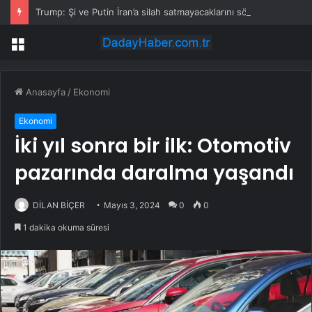
Trump: Şi ve Putin İran’a silah satmayacaklarını söyledi
Menü
Anasayfa
/
Ekonomi
Ekonomi
İki yıl sonra bir ilk: Otomotiv
pazarında daralma yaşandı
DİLAN BİÇER
Mayıs 3, 2024
0
0
1 dakika okuma süresi