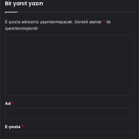
Bir yanıt yazın
E-posta adresiniz yayınlanmayacak.
Gerekli alanlar
*
ile
işaretlenmişlerdir
Y
o
r
u
m
*
Ad
*
E-posta
*