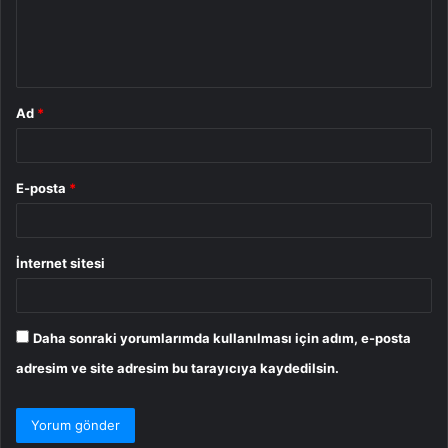
m
*
Ad
*
E-posta
*
İnternet sitesi
Daha sonraki yorumlarımda kullanılması için adım, e-posta
adresim ve site adresim bu tarayıcıya kaydedilsin.