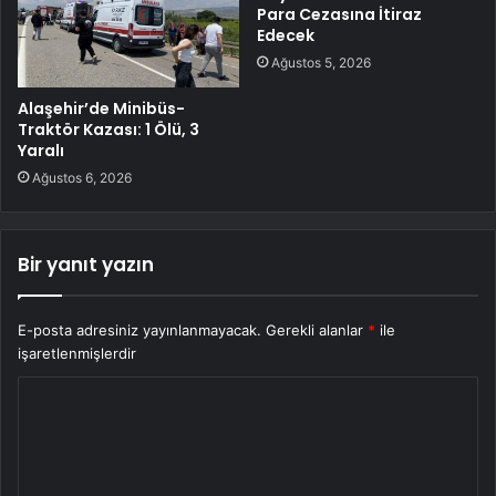
Para Cezasına İtiraz
Edecek
Ağustos 5, 2026
Alaşehir’de Minibüs-
Traktör Kazası: 1 Ölü, 3
Yaralı
Ağustos 6, 2026
Bir yanıt yazın
E-posta adresiniz yayınlanmayacak.
Gerekli alanlar
*
ile
işaretlenmişlerdir
Y
o
r
u