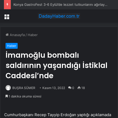
Konya GastroFest 3-6 Eylül’de lezzet tutkunlarını ağırlayacak
Menü
Anasayfa
/
Haber
Haber
İmamoğlu bombalı
saldırının yaşandığı İstiklal
Caddesi’nde
BUŞRA SÜMER
Kasım 13, 2022
0
18
1 dakika okuma süresi
Cumhurbaşkanı Recep Tayyip Erdoğan yaptığı açıklamada