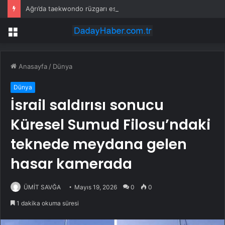
Ağrı’da taekwondo rüzgarı esti: ANALİG Grup müsabakaları tamamlandı
Menü
Anasayfa
/
Dünya
Dünya
İsrail saldırısı sonucu
Küresel Sumud Filosu’ndaki
teknede meydana gelen
hasar kamerada
ÜMİT SAVĞA
Mayıs 19, 2026
0
0
1 dakika okuma süresi