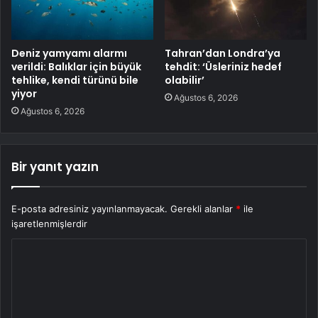
Deniz yamyamı alarmı
Tahran’dan Londra’ya
verildi: Balıklar için büyük
tehdit: ‘Üsleriniz hedef
tehlike, kendi türünü bile
olabilir’
yiyor
Ağustos 6, 2026
Ağustos 6, 2026
Bir yanıt yazın
E-posta adresiniz yayınlanmayacak.
Gerekli alanlar
*
ile
işaretlenmişlerdir
Y
o
r
u