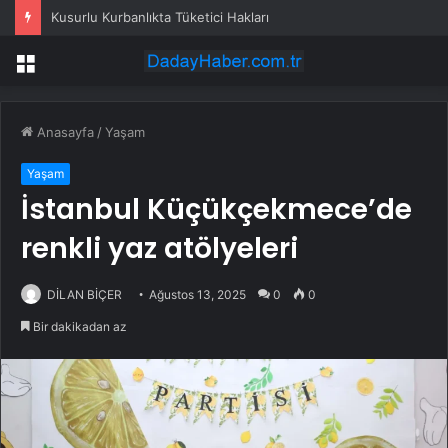
Kusurlu Kurbanlıkta Tüketici Hakları
Menü
Anasayfa
/
Yaşam
Yaşam
İstanbul Küçükçekmece’de
renkli yaz atölyeleri
DİLAN BİÇER
Ağustos 13, 2025
0
0
Bir dakikadan az