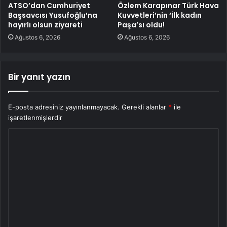
ATSO’dan Cumhuriyet
Özlem Karapınar Türk Hava
Başsavcısı Yusufoğlu’na
Kuvvetleri’nin ‘İlk kadın
hayırlı olsun ziyareti
Paşa’sı oldu!
Ağustos 6, 2026
Ağustos 6, 2026
Bir yanıt yazın
E-posta adresiniz yayınlanmayacak.
Gerekli alanlar
*
ile
işaretlenmişlerdir
Y
o
r
u
m
*