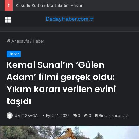
Kusurlu Kurbanlıkta Tüketici Hakları
Menü
Anasayfa
/
Haber
Haber
Kemal Sunal’ın ‘Gülen
Adam’ filmi gerçek oldu:
Yıkım kararı verilen evini
taşıdı
ÜMİT SAVĞA
Eylül 11, 2025
0
0
Bir dakikadan az