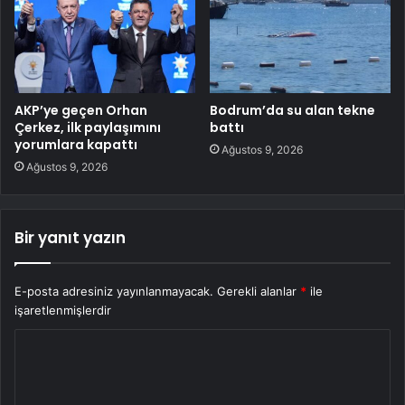
AKP’ye geçen Orhan
Bodrum’da su alan tekne
Çerkez, ilk paylaşımını
battı
yorumlara kapattı
Ağustos 9, 2026
Ağustos 9, 2026
Bir yanıt yazın
E-posta adresiniz yayınlanmayacak.
Gerekli alanlar
*
ile
işaretlenmişlerdir
Y
o
r