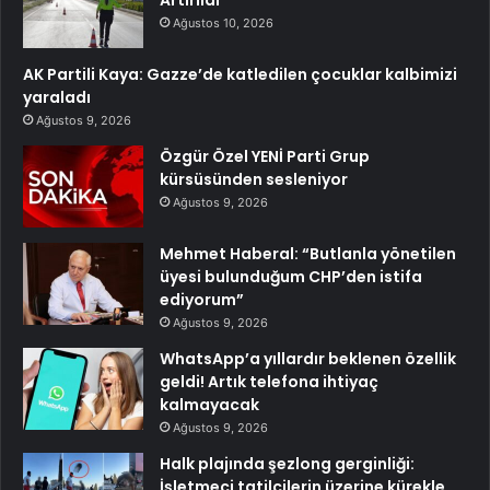
Ağustos 10, 2026
AK Partili Kaya: Gazze’de katledilen çocuklar kalbimizi
yaraladı
Ağustos 9, 2026
Özgür Özel YENİ Parti Grup
kürsüsünden sesleniyor
Ağustos 9, 2026
Mehmet Haberal: “Butlanla yönetilen
üyesi bulunduğum CHP’den istifa
ediyorum”
Ağustos 9, 2026
WhatsApp’a yıllardır beklenen özellik
geldi! Artık telefona ihtiyaç
kalmayacak
Ağustos 9, 2026
Halk plajında şezlong gerginliği:
İşletmeci tatilcilerin üzerine kürekle