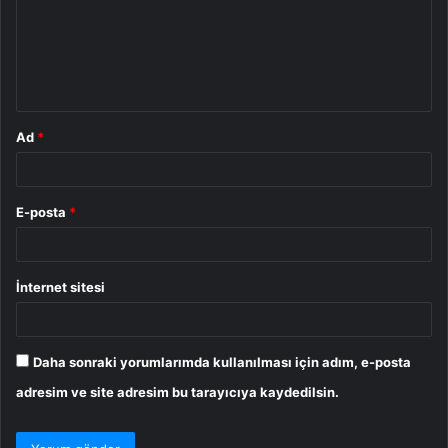
u
m
*
Ad
*
E-posta
*
İnternet sitesi
Daha sonraki yorumlarımda kullanılması için adım, e-posta
adresim ve site adresim bu tarayıcıya kaydedilsin.