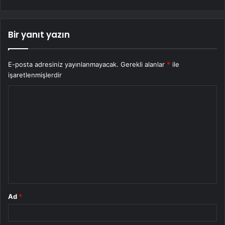
Bir yanıt yazın
E-posta adresiniz yayınlanmayacak.
Gerekli alanlar
*
ile
işaretlenmişlerdir
Y
o
r
u
m
*
Ad
*