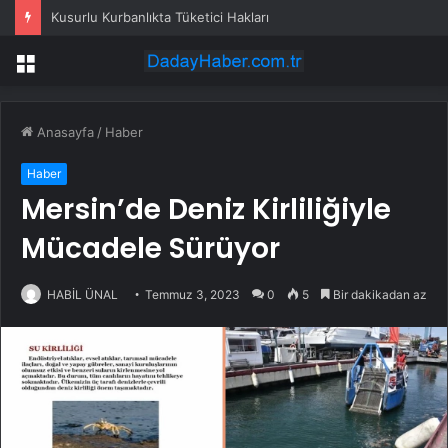
Kusurlu Kurbanlıkta Tüketici Hakları
Menü
Anasayfa
/
Haber
Haber
Mersin’de Deniz Kirliliğiyle
Mücadele Sürüyor
HABİL ÜNAL
Temmuz 3, 2023
0
5
Bir dakikadan az