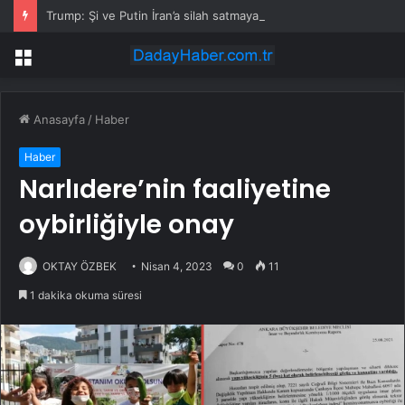
Trump: Şi ve Putin İran’a silah satmayacaklarını söyledi
Menü
Anasayfa
/
Haber
Haber
Narlıdere’nin faaliyetine
oybirliğiyle onay
OKTAY ÖZBEK
Nisan 4, 2023
0
11
1 dakika okuma süresi