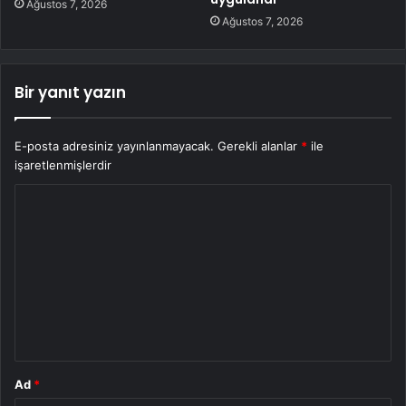
Ağustos 7, 2026
Ağustos 7, 2026
Bir yanıt yazın
E-posta adresiniz yayınlanmayacak.
Gerekli alanlar
*
ile
işaretlenmişlerdir
Y
o
r
u
m
*
Ad
*