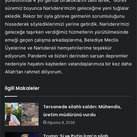
yönetiminde 4 yılı geride bıraktıklarını belirterek, “Görev
süremiz boyunca Narlıdere’mizin geleceğine yeni tuğlalar
ekledik. Rekor bir oyla göreve gelmenin sorumluluğunu
hissederek söylediklerimizi yerine getirdik. Narlıdere’mizi
geleceğe taşırken verdiğimiz hizmetlerin yürütülmesinde
emeği geçen çalışma arkadaşlarıma, Belediye Meclis
Üyelerine ve Narlıdereli hemşehrilerime teşekkür
ediyorum. Pandemi ve bizleri derinden sarsan depremler
nedeniyle hayatını kaybeden vatandaşlarımıza bir kez daha
Allah’tan rahmet diliyorum.
İlgili Makaleler
Tersanede silahlı saldırı: Mühendis,
üretim müdürünü vurdu
Ağustos 8, 2026
Trump: Şi ve Putin İran’a silah