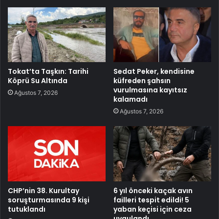
Tokat’ta Taşkın: Tarihi
Sedat Peker, kendisine
Köprü Su Altında
küfreden şahsın
vurulmasına kayıtsız
Ağustos 7, 2026
kalamadı
Ağustos 7, 2026
CHP’nin 38. Kurultay
6 yıl önceki kaçak avın
soruşturmasında 9 kişi
failleri tespit edildi! 5
tutuklandı
yaban keçisi için ceza
uygulandı