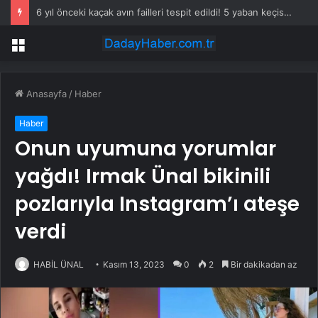
Boyabat’ta Trafik Kazası: 5 Yaralı
Menü
Anasayfa
/
Haber
Haber
Onun uyumuna yorumlar
yağdı! Irmak Ünal bikinili
pozlarıyla Instagram’ı ateşe
verdi
HABİL ÜNAL
Kasım 13, 2023
0
2
Bir dakikadan az