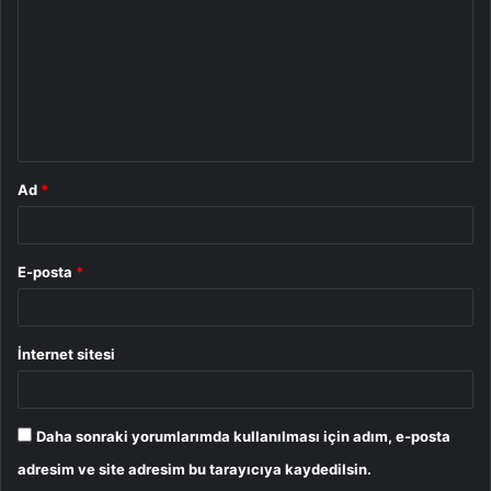
r
u
m
*
Ad
*
E-posta
*
İnternet sitesi
Daha sonraki yorumlarımda kullanılması için adım, e-posta
adresim ve site adresim bu tarayıcıya kaydedilsin.