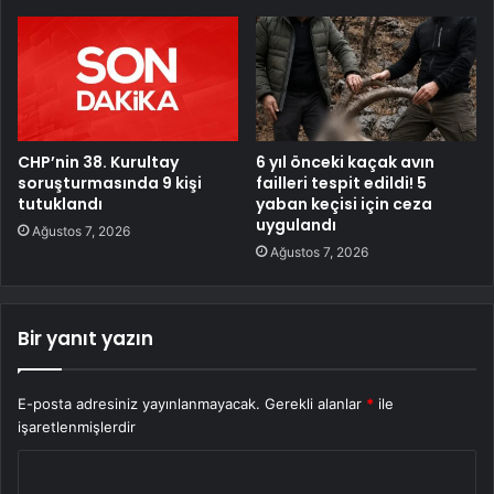
CHP’nin 38. Kurultay
6 yıl önceki kaçak avın
soruşturmasında 9 kişi
failleri tespit edildi! 5
tutuklandı
yaban keçisi için ceza
uygulandı
Ağustos 7, 2026
Ağustos 7, 2026
Bir yanıt yazın
E-posta adresiniz yayınlanmayacak.
Gerekli alanlar
*
ile
işaretlenmişlerdir
Y