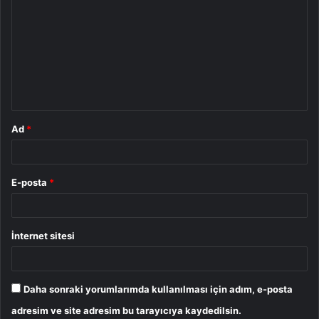
o
r
u
m
*
Ad
*
E-posta
*
İnternet sitesi
Daha sonraki yorumlarımda kullanılması için adım, e-posta
adresim ve site adresim bu tarayıcıya kaydedilsin.