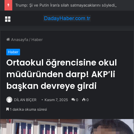
Trump: Şi ve Putin İran’a silah satmayacaklarını söyledi
Menü
Anasayfa
/
Haber
Haber
Ortaokul öğrencisine okul
müdüründen darp! AKP’li
başkan devreye girdi
DİLAN BİÇER
Kasım 7, 2025
0
0
1 dakika okuma süresi