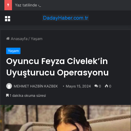
Yaz tatilinde çocuklar için hareket, oyun ve keşif bir arada
Menü
Anasayfa
/
Yaşam
Yaşam
Oyuncu Feyza Civelek’in
Uyuşturucu Operasyonu
MEHMET HAZBİN KAZBEK
Mayıs 15, 2024
0
0
1 dakika okuma süresi