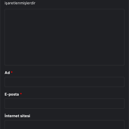
işaretlenmişlerdir
Y
o
r
u
m
*
Ad
*
E-posta
*
İnternet sitesi