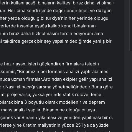
ilerin kullanılacağı binaların kalitesi biraz daha iyi olmalı
olsun. Her bina kendi içinde değerlendirilmeli ve düzgün
 her yerde olduğu gibi türkiye’nin her yerinde olduğu
yerlerde insanlar ayağa kalkıp kendi binalarının
in biraz daha hızlı olmasını tercih ediyorum ama
si takdirde gerçek bir şey yapalım dediğimde yanlış bir
hazırlayan, işleri güçlendiren firmalara talebin
Akdemir, “Binamızın performans analizi yaptırabilmesi
nuda uzman firmalar.Ardından ekipler gelir yapı analizi
rdır.Nasıl alınacağı sarsma yönetmeliğindedir.Buna göre
mi proje varsa, yoksa yerinde statik rölöve, temel
pılarak bina 3 boyutlu olarak modellenir ve deprem
mans analizi yapılır. Binanın ne olduğu ortaya
eçenek var.Binanın yıkılması ve yeniden yapılması bir o.
rlerse yine üretim maliyetinin yüzde 25’i ya da yüzde