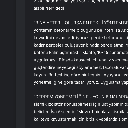
30’u kadar bir maliyeti var. Güçlendirmeye kar
alabilirler” dedi.
“BİNA YETERLİ OLURSA EN ETKİLİ YÖNTEM BETON
yöntemin betonarme olduğunu belirten İsa Ak
kuvvetini devam ettiriyoruz. perde betonunu b
kadar perdeler buluşuyor.binada perde atma i
betonu kalınlaştırmaktır Manto, 10-15 santimetre
uygulaması. Binada kapsamlı bir analiz yapılmad
güçlendiremeyeceği söylenemez. laboratuvar so
koyun. Bu teşhise göre bir teşhis koyuyoruz v
yönetmeliğine göre tasarlıyoruz. Uygulama yapı
“DEPREM YÖNETMELİĞİNE UYGUN BİNALARDA 
sismik izolatör konulabilmesi için üst yapının
belirten İsa Akdemir, “Mevcut binalara sismik izo
kaliteye kavuşturmak için bitişik yapılarda sism