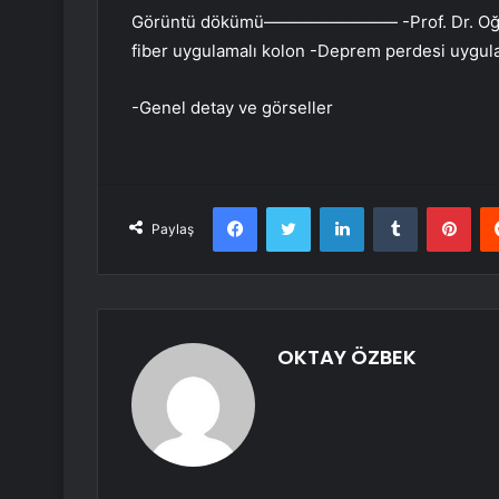
Görüntü dökümü———————— -Prof. Dr. Oğuz Ce
fiber uygulamalı kolon -Deprem perdesi uygula
-Genel detay ve görseller
Facebook
Twitter
LinkedIn
Tumblr
Pint
Paylaş
OKTAY ÖZBEK