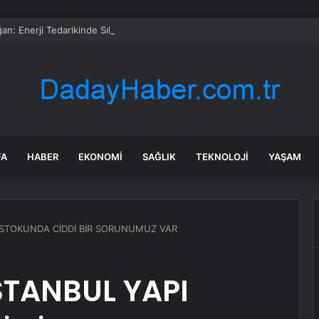
an: Enerji Tedarikinde Sıkıntılar Baş Gösterdi
FA
HABER
EKONOMI
SAĞLIK
TEKNOLOJI
YAŞAM
API STOKUNDA CİDDİ BİR SORUNUMUZ VAR
 İSTANBUL YAPI