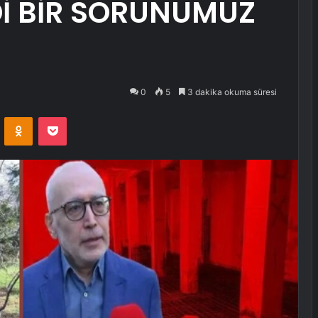
İ BİR SORUNUMUZ
0
5
3 dakika okuma süresi
VKontakte
Odnoklassniki
Pocket