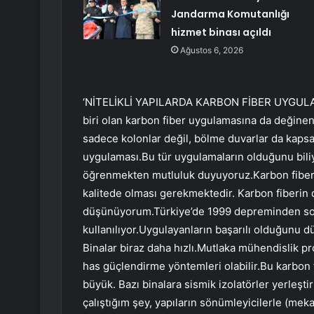
Jandarma Komutanlığı
hizmet binası açıldı
Ağustos 6, 2026
‘NİTELİKLİ YAPILARDA KARBON FİBER UYGULAM
biri olan karbon fiber uygulamasına da değinen 
sadece kolonlar değil, bölme duvarlar da kapsa
uygulaması.Bu tür uygulamaların olduğunu bili
öğrenmekten mutluluk duyuyoruz.Karbon fiber u
kalitede olması gerekmektedir. Karbon fiberin da
düşünüyorum.Türkiye’de 1999 depreminden sonr
kullanılıyor.Uygulayanların başarılı olduğunu
Binalar biraz daha hızlı.Mutlaka mühendislik p
has güçlendirme yöntemleri olabilir.Bu karbon 
büyük. Bazı binalara sismik izolatörler yerleşt
çalıştığım şey, yapıların sönümleyicilerle (mekan