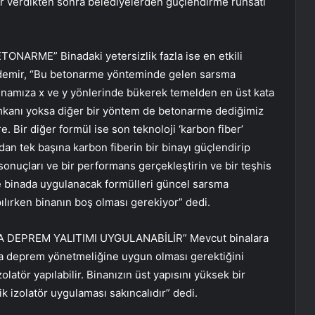
ar verdikten sonra belediyelerden güçlendirme ruhsatı
ARME” Binadaki yetersizlik fazla ise en etkili
demir, “Bu betonarme yönteminde gelen sarsma
inamıza x ve y yönlerinde bükerek temelden en üst kata
mkanı yoksa diğer bir yöntem de betonarme dediğimiz
. Bir diğer formül ise son teknoloji ‘karbon fiber’
an tek başına karbon fiberin bir binayı güçlendirip
nuçları ve bir performans gerçekleştirin ve bir teşhis
e binada uygulanacak formülleri güncel sarsma
lırken binanın boş olması gerekiyor” dedi.
DEPREM YALITIMI UYGULANABİLİR” Mevcut binalara
 da deprem yönetmeliğine uygun olması gerektiğini
latör yapılabilir. Binanızın üst yapısını yüksek bir
ik izolatör uygulaması sakıncalıdır” dedi.