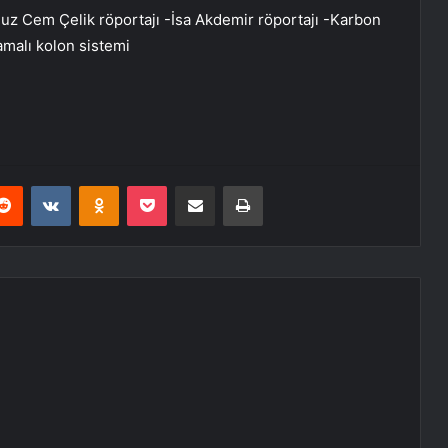
m Çelik röportajı -İsa Akdemir röportajı -Karbon
malı kolon sistemi
erest
Reddit
VKontakte
Odnoklassniki
Pocket
E-Posta ile paylaş
Yazdır