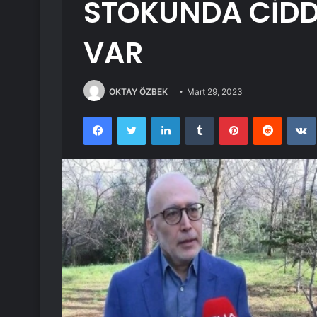
STOKUNDA CİDD
VAR
OKTAY ÖZBEK
Mart 29, 2023
Facebook
Twitter
LinkedIn
Tumblr
Pinterest
Reddit