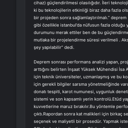
cihaz) güçlendirilmesi olasılığıdır. İleri teknoloj
ki bu teknolojilerin etkinliği biraz daha fazla 
bir projeden sonra sağlamlaştırılmalı.” deprem
gibi özellikle istanbul’da nüfusun fazla olduğu 
durumunu merak ettiler ben de bu güçlendirmen
mutlaka bir projelendirme süresi verilmeli . Ak
şey yapılabilir” dedi.
Deprem sonrası performans analizi yapan, proje 
arttığını belirten İnşaat Yüksek Mühendisi İsa 
için teknik üniversiteler, uzmanlaşmış ve bu ko
için gerekli bilgiler sarsma yönetmeliğinde va
donatı tespiti, karot numunesi, uygunluk deneti
sistemi ve son kapsamlı yerin kontrolü.Etüd ya
kuvvetlerine maruz bırakılır.Bu yöntemle perfor
çıktı.Rapordan sonra kat malikleri için birkaç s
seçenek ve maliyetli bir prosedür. Yapmak iste