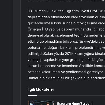
İTÜ Mimarlık Fakültesi Öğretim Üyesi Prof. Dr
depreminden etkilenecek yapı stokunun durumu
güçlendirilmesi konusunda birçok çalışma yapılm
Örneğin İTÜ yapı ve deprem mühendisliği laborat
deneysel olarak incelenmektedir. Bu nedenle 
etkili olup olmadığını biliyoruz.Türkiye’deki yap
betonarme, değerli bir kısmı projelendirilmiş v
edilmiştir.Kalan yüzde 20’lik kısım yığma binalar
ve ahşap yapılar.Her yapı grubu için farklı güçl
sorun betonarme ve İnsanların özellikle konut ol
ortadan kaldırılması ve yenilenmesi gerekiyor
Bunların bir kısmı hızlı bir şekilde güçlendirilebi
İlgili Makaleler
Erzurum Hınıs’ta yeni