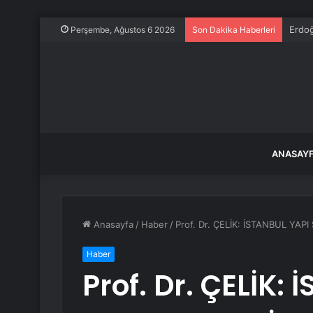
Erdoğ
Perşembe, Ağustos 6 2026
Son Dakika Haberleri
ANASAY
Anasayfa
/
Haber
/
Prof. Dr. ÇELİK: İSTANBUL Y
Haber
Prof. Dr. ÇELİK: