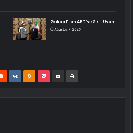
Galibaf’tan ABD’ye Sert Uyarı
Ağustos 7, 2026
erest
Reddit
VKontakte
Odnoklassniki
Pocket
E-Posta ile paylaş
Yazdır