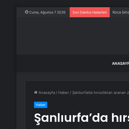
Koca bina
Cuma, Ağustos 7 2026
Son Dakika Haberleri
ANASAY
Anasayfa
/
Haber
/
Şanlıurfa’da hırsızlıktan aranan 
Haber
Şanlıurfa’da hı