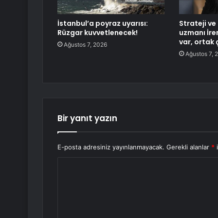
İstanbul’a poyraz uyarısı:
Strateji ve
Rüzgar kuvvetlenecek!
uzmanı İrem
var, ortak 
Ağustos 7, 2026
Ağustos 7, 
Bir yanıt yazın
E-posta adresiniz yayınlanmayacak.
Gerekli alanlar
*
i
Y
o
r
u