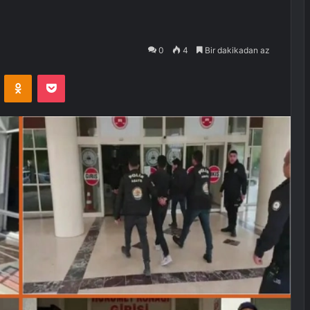
0
4
Bir dakikadan az
VKontakte
Odnoklassniki
Pocket