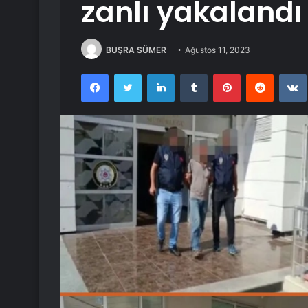
zanlı yakalandı
BUŞRA SÜMER
Ağustos 11, 2023
Facebook
Twitter
LinkedIn
Tumblr
Pinterest
Reddit