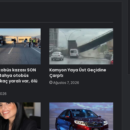
tobüs kazası SON
Kamyon Yaya Üst Geçidine
ütahya otobüs
Çarptı
aç yaralı var, ölü
Ağustos 7, 2026
2026