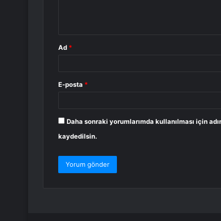
m
*
Ad
*
E-posta
*
Daha sonraki yorumlarımda kullanılması için adı
kaydedilsin.