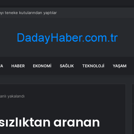
yı teneke kutularından yaptılar
FA
HABER
EKONOMI
SAĞLIK
TEKNOLOJI
YAŞAM
zanlı yakalandı
rsızlıktan aranan