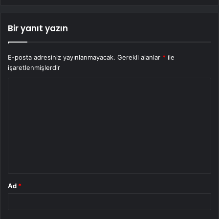
Bir yanıt yazın
E-posta adresiniz yayınlanmayacak.
Gerekli alanlar
*
ile
işaretlenmişlerdir
Y
o
r
u
m
*
Ad
*