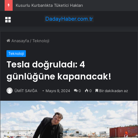
Kusurlu Kurbanlıkta Tüketici Hakları
Menü
Anasayfa
/
Teknoloji
Teknoloji
Tesla doğruladı: 4
günlüğüne kapanacak!
ÜMİT SAVĞA
Mayıs 9, 2024
0
0
Bir dakikadan az