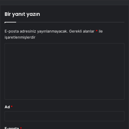
Bir yanıt yazın
E-posta adresiniz yayınlanmayacak.
Gerekli alanlar
*
ile
işaretlenmişlerdir
Y
o
r
u
m
*
Ad
*
E-posta
*