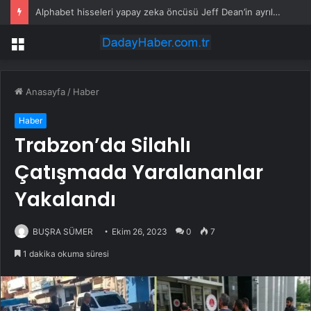
Alphabet hisseleri yapay zeka öncüsü Jeff Dean’in ayrılmasıyla %5 düştü
Menü
Anasayfa
/
Haber
Haber
Trabzon’da Silahlı
Çatışmada Yaralananlar
Yakalandı
BUŞRA SÜMER
Ekim 26, 2023
0
7
1 dakika okuma süresi