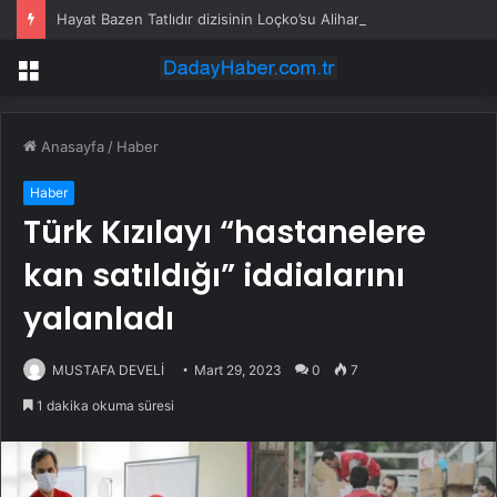
Hayat Bazen Tatlıdır dizisinin Loçko’su Alihan Aracı nişanlandı: Sade törene yakın dostlar katıldı
Menü
Anasayfa
/
Haber
Haber
Türk Kızılayı “hastanelere
kan satıldığı” iddialarını
yalanladı
MUSTAFA DEVELİ
Mart 29, 2023
0
7
1 dakika okuma süresi