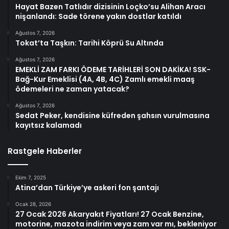
Hayat Bazen Tatlıdır dizisinin Loçko’su Alihan Aracı
nişanlandı: Sade törene yakın dostlar katıldı
Ağustos 7, 2026
Tokat’ta Taşkın: Tarihi Köprü Su Altında
Ağustos 7, 2026
EMEKLİ ZAM FARKI ÖDEME TARİHLERİ SON DAKİKA! SSK-
Bağ-Kur Emeklisi (4A, 4B, 4C) Zamlı emekli maaş
ödemeleri ne zaman yatacak?
Ağustos 7, 2026
Sedat Peker, kendisine küfreden şahsın vurulmasına
kayıtsız kalamadı
Rastgele Haberler
Ekim 7, 2025
Atina’dan Türkiye’ye askeri fon şantajı
Ocak 28, 2026
27 Ocak 2026 Akaryakıt Fiyatları! 27 Ocak Benzine,
motorine, mazota indirim veya zam var mı, bekleniyor