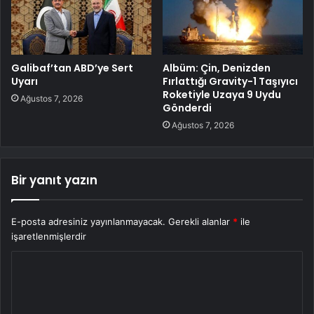
Galibaf’tan ABD’ye Sert
Albüm: Çin, Denizden
Uyarı
Fırlattığı Gravity-1 Taşıyıcı
Roketiyle Uzaya 9 Uydu
Ağustos 7, 2026
Gönderdi
Ağustos 7, 2026
Bir yanıt yazın
E-posta adresiniz yayınlanmayacak.
Gerekli alanlar
*
ile
işaretlenmişlerdir
Y
o
r