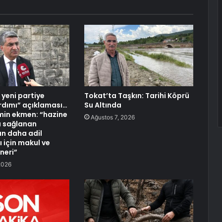
 yeni partiye
Tokat’ta Taşkın: Tarihi Köprü
rdımı” açıklaması…
Su Altında
in ekmen: “hazine
Ağustos 7, 2026
la sağlanan
n daha adil
 için makul ve
neri”
2026