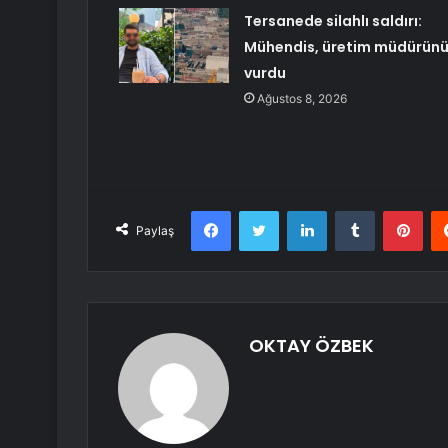
Tersanede silahlı saldırı:
Mühendis, üretim müdürün
vurdu
Ağustos 8, 2026
Facebook
Twitter
LinkedIn
Tumblr
Pint
Paylaş
OKTAY ÖZBEK