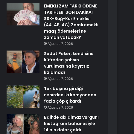
EMEKLİ ZAM FARKI ÖDEME
TARİHLERİ SON DAKİKA!
SSK-Bağ-Kur Emeklisi
(4A, 4B, 4C) Zamlı emekli
maaş ödemeleri ne
zaman yatacak?
Ağustos 7, 2026
Sedat Peker, kendisine
küfreden şahsın
vurulmasına kayıtsız
kalamadı
Ağustos 7, 2026
Tek başına girdiği
nehirden iki kamyondan
fazla çöp çıkardı
Ağustos 7, 2026
Bali’de akılalmaz vurgun!
Instagram bahanesiyle
14 bin dolar çaldı