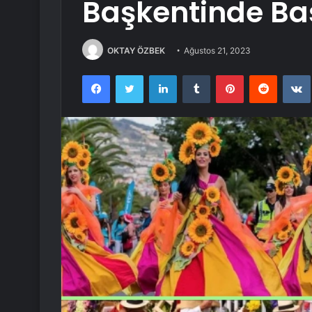
Başkentinde Baş
OKTAY ÖZBEK
Ağustos 21, 2023
Facebook
Twitter
LinkedIn
Tumblr
Pinterest
Reddit