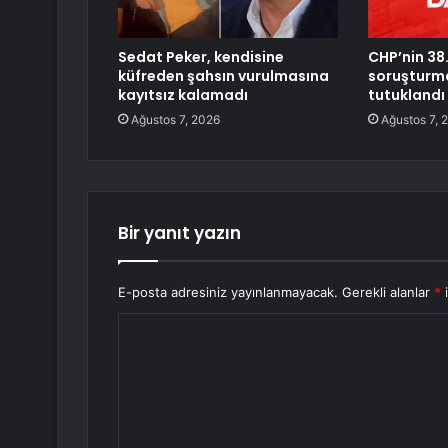
Sedat Peker, kendisine
CHP’nin 38
küfreden şahsın vurulmasına
soruşturma
kayıtsız kalamadı
tutuklandı
Ağustos 7, 2026
Ağustos 7, 
Bir yanıt yazın
E-posta adresiniz yayınlanmayacak.
Gerekli alanlar
*
i
Y
o
r
u