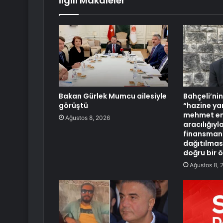
İlgili Makaleler
Bakan Gürlek Mumcu ailesiyle
Bahçeli’nin
görüştü
“hazine ya
mehmet em
Ağustos 8, 2026
aracılığıy
finansmanı
dağıtılması
doğru bir ö
Ağustos 8, 