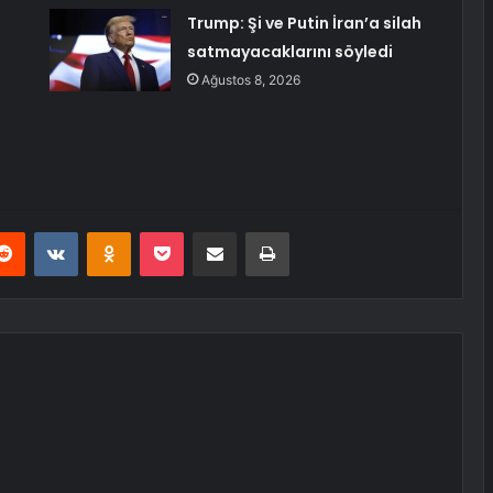
Trump: Şi ve Putin İran’a silah
ü
satmayacaklarını söyledi
Ağustos 8, 2026
erest
Reddit
VKontakte
Odnoklassniki
Pocket
E-Posta ile paylaş
Yazdır