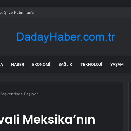
: Şi ve Putin İran’a silah satmayacaklarını söyledi
FA
HABER
EKONOMI
SAĞLIK
TEKNOLOJI
YAŞAM
n Başkentinde Başlıyor
vali Meksika’nın