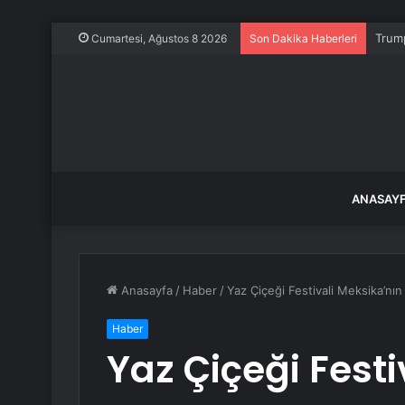
Trump
Cumartesi, Ağustos 8 2026
Son Dakika Haberleri
ANASAY
Anasayfa
/
Haber
/
Yaz Çiçeği Festivali Meksika’nı
Haber
Yaz Çiçeği Festi