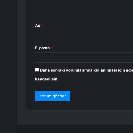
m
*
Ad
*
E-posta
*
Daha sonraki yorumlarımda kullanılması için adı
kaydedilsin.