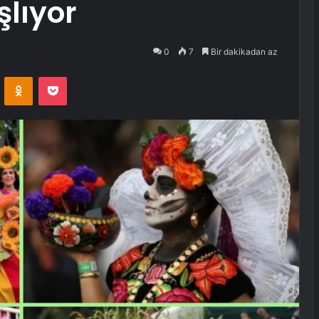
lıyor
0
7
Bir dakikadan az
VKontakte
Odnoklassniki
Pocket