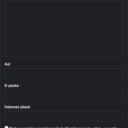
Y
o
r
u
m
*
Ad
*
E-posta
*
İnternet sitesi