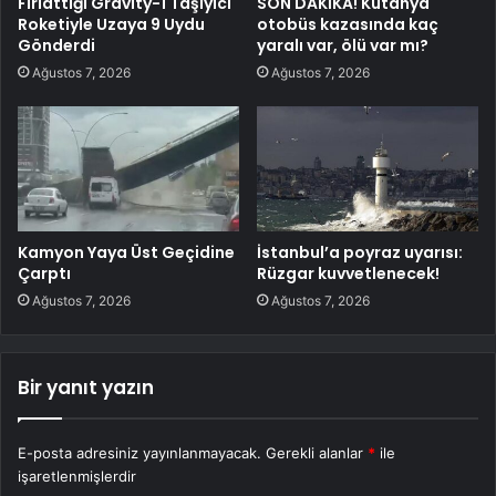
Fırlattığı Gravity-1 Taşıyıcı
SON DAKİKA! Kütahya
Roketiyle Uzaya 9 Uydu
otobüs kazasında kaç
Gönderdi
yaralı var, ölü var mı?
Ağustos 7, 2026
Ağustos 7, 2026
Kamyon Yaya Üst Geçidine
İstanbul’a poyraz uyarısı:
Çarptı
Rüzgar kuvvetlenecek!
Ağustos 7, 2026
Ağustos 7, 2026
Bir yanıt yazın
E-posta adresiniz yayınlanmayacak.
Gerekli alanlar
*
ile
işaretlenmişlerdir