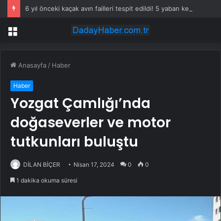
6 yıl önceki kaçak avın failleri tespit edildi! 5 yaban keçisi için ceza uygulandı
Menü
Anasayfa
/
Haber
Haber
Yozgat Çamlığı’nda
doğaseverler ve motor
tutkunları buluştu
DİLAN BİÇER
Nisan 17, 2024
0
0
1 dakika okuma süresi