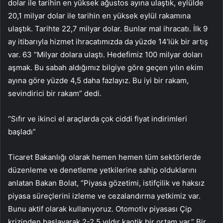
dolar ile tarihin en yüksek ağustos ayına ulaştık, eylülde
20,1 milyar dolar ile tarihin en yüksek eylül rakamına
ulaştık. Tarihte 22,7 milyar dolar. Bunlar mal ihracatı. İlk 9
ay itibarıyla hizmet ihracatımızda da yüzde 14’lük bir artış
var. 63 “Milyar dolara ulaştı. Hedefimiz 100 milyar doları
aşmak. Bu sabah aldığımız bilgiye göre geçen yılın ekim
ayına göre yüzde 4,5 daha fazlayız. Bu iyi bir rakam,
sevindirici bir rakam” dedi.
“Sıfır ve ikinci el araçlarda çok ciddi fiyat indirimleri
başladı”
Ticaret Bakanlığı olarak hemen hemen tüm sektörlerde
düzenleme ve denetleme yetkilerine sahip olduklarını
anlatan Bakan Bolat, “Piyasa gözetimi, istifçilik ve haksız
piyasa süreçlerini izleme ve cezalandırma yetkimiz var.
Bunu aktif olarak kullanıyoruz. Otomotiv piyasası Çip
krizinden başlayarak 2-2,5 yıldır kaotik bir ortam var.” Bir