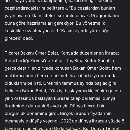
artırmaya yönelik manipülatif çabaları en ağır şekilde
cezalandıracaklarını belirterek, “Bu cezalardan bunları
yayınlayan reklam siteleri sorumlu olacak. Programlarını
buna göre hazırlamaları gerekiyor. Bu yönetmelik
kesinlikle uzatılmayacak. 1 “Kasım ayında yürürlüğe
girecek” dedi.
Ticaret Bakanı Ömer Bolat, Konya’da düzenlenen İhracat
Seferberliği Zirvesi’ne katıldı. Taş Bina Kültür Sanat’ta
gerçekleştirilen zirvede konuşan Bakan Ömer Bolat, hem
mal ihracatında hem de hizmet ihracatında iyi durumda
olduklarını belirtti. Üretimin temmuz ayında başladığını
belirten Bakan Bolat, “Yıla iyi başlayamadık, çünkü geçen
yılın ortasında başlayan küresel talep daralması dünya
üretiminde durgunluğa yol açtı. Dünya ticareti bir
durgunluk dönemine girdi. Birçok ürünün fiyatlarının
düşmesiyle düşüş yaşandı. 2022’de dünya ihracatı yüzde 5
büyürken, bu yıl yüzde 0,8’de kalacak. Bu, Dünya Ticaret