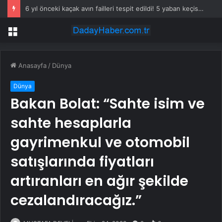
6 yıl önceki kaçak avın failleri tespit edildi! 5 yaban keçisi için ceza uygulandı
Menü
Anasayfa
/
Dünya
Dünya
Bakan Bolat: “Sahte isim ve
sahte hesaplarla
gayrimenkul ve otomobil
satışlarında fiyatları
artıranları en ağır şekilde
cezalandıracağız.”