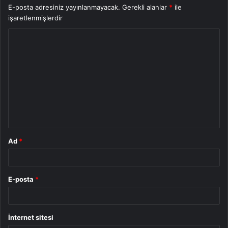
E-posta adresiniz yayınlanmayacak.
Gerekli alanlar
*
ile
işaretlenmişlerdir
Y
o
r
u
m
*
Ad
*
E-posta
*
İnternet sitesi