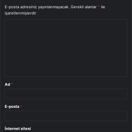
E-posta adresiniz yayınlanmayacak.
Gerekli alanlar
*
ile
işaretlenmişlerdir
Y
o
r
u
m
*
Ad
*
E-posta
*
İnternet sitesi