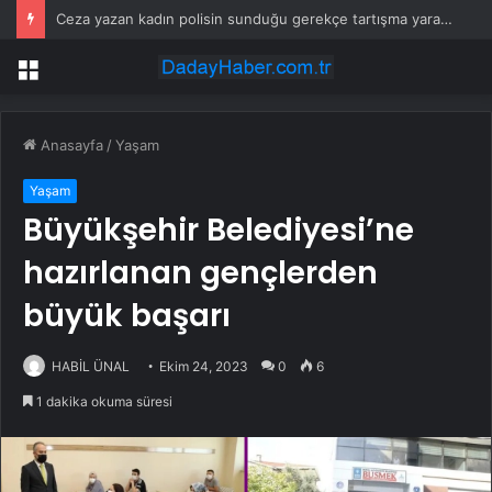
Ceza yazan kadın polisin sunduğu gerekçe tartışma yarattı
Menü
Anasayfa
/
Yaşam
Yaşam
Büyükşehir Belediyesi’ne
hazırlanan gençlerden
büyük başarı
HABİL ÜNAL
Ekim 24, 2023
0
6
1 dakika okuma süresi