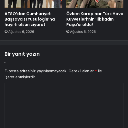
ATSO’dan Cumhuriyet
Özlem Karapınar Türk Hava
Başsavcısı Yusufoğlu’na
Kuvvetleri’nin ‘İlk kadın
hayırlı olsun ziyareti
Paşa’sı oldu!
Ağustos 6, 2026
Ağustos 6, 2026
Bir yanıt yazın
E-posta adresiniz yayınlanmayacak.
Gerekli alanlar
*
ile
işaretlenmişlerdir
Y
o
r
u
m