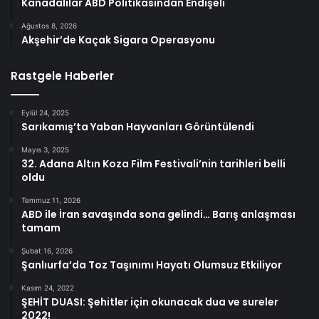
Kanadalılar ABD Politikasından Endişeli
Ağustos 8, 2026
Akşehir’de Kaçak Sigara Operasyonu
Rastgele Haberler
Eylül 24, 2025
Sarıkamış’ta Yaban Hayvanları Görüntülendi
Mayıs 3, 2025
32. Adana Altın Koza Film Festivali’nin tarihleri belli
oldu
Temmuz 11, 2026
ABD ile İran savaşında sona gelindi… Barış anlaşması
tamam
Şubat 16, 2026
Şanlıurfa’da Toz Taşınımı Hayatı Olumsuz Etkiliyor
Kasım 24, 2022
ŞEHİT DUASI: Şehitler için okunacak dua ve sureler
2022!