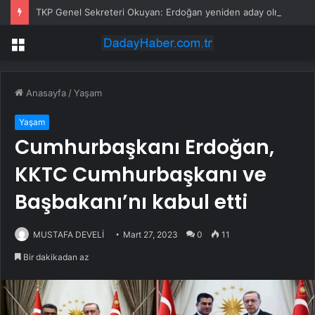
TKP Genel Sekreteri Okuyan: Erdoğan yeniden aday olmayabilir, AKP’de kavga sertleşir
Menü
Anasayfa
/
Yaşam
Yaşam
Cumhurbaşkanı Erdoğan,
KKTC Cumhurbaşkanı ve
Başbakanı’nı kabul etti
MUSTAFA DEVELİ
Mart 27, 2023
0
11
Bir dakikadan az