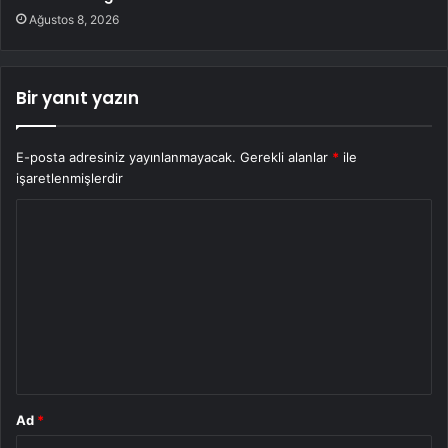
Ağustos 8, 2026
Bir yanıt yazın
E-posta adresiniz yayınlanmayacak.
Gerekli alanlar
*
ile
işaretlenmişlerdir
Y
o
r
u
m
*
Ad
*