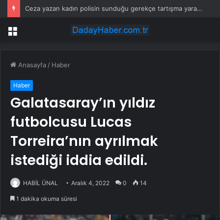
Ceza yazan kadın polisin sunduğu gerekçe tartışma yarattı
Menü
Anasayfa
/
Haber
Haber
Galatasaray’ın yıldız
futbolcusu Lucas
Torreira’nın ayrılmak
istediği iddia edildi.
HABİL ÜNAL
Aralık 4, 2022
0
14
1 dakika okuma süresi