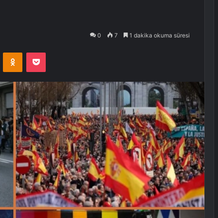
0
7
1 dakika okuma süresi
VKontakte
Odnoklassniki
Pocket