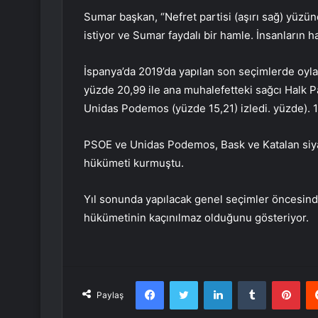
Sumar başkan, “Nefret partisi (aşırı sağ) yüz
istiyor ve Sumar faydalı bir hamle. İnsanların 
İspanya’da 2019’da yapılan son seçimlerde oyla
yüzde 20,99 ile ana muhalefetteki sağcı Halk Par
Unidas Podemos (yüzde 15,21) izledi. yüzde). 12
PSOE ve Unidas Podemos, Bask ve Katalan siyasi
hükümeti kurmuştu.
Yıl sonunda yapılacak genel seçimler öncesind
hükümetinin kaçınılmaz olduğunu gösteriyor.
Facebook
Twitter
LinkedIn
Tumblr
Pint
Paylaş