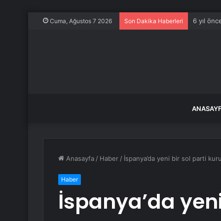
6 yıl önc
Cuma, Ağustos 7 2026
Son Dakika Haberleri
ANASAY
Anasayfa
/
Haber
/
İspanya’da yeni bir sol parti kur
Haber
İspanya’da yeni 