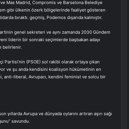
si ve Mas Madrid, Compromis ve Barselona Belediye
m gibi ülkenin özerk bölgelerinde faaliyet gösteren
ktidarda bıraktı. geçmiş, Podemos dışarıda kalmıştır.
 partinin genel sekreteri ve aynı zamanda 2030 Gündem
yeni liderin bir sonraki seçimlerde başbakan adayı
 belirlenir.
çi Partisi’nin (PSOE) sol rakibi olarak ortaya çıkan
iyor ve şu anda kendisini koalisyon hükümetinin en
i, anti-liberal, Avrupacı, kendini feminist ve solcu bir
on yıllarda Avrupa ve dünyada oylarını artıran aşırı sağı
uğunu” savundu.