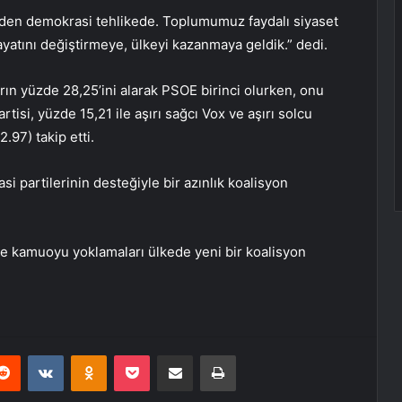
ünden demokrasi tehlikede. Toplumumuz faydalı siyaset
hayatını değiştirmeye, ülkeyi kazanmaya geldik.” dedi.
rın yüzde 28,25’ini alarak PSOE birinci olurken, onu
tisi, yüzde 15,21 ile aşırı sağcı Vox ve aşırı solcu
.97) takip etti.
 partilerinin desteğiyle bir azınlık koalisyon
e kamuoyu yoklamaları ülkede yeni bir koalisyon
erest
Reddit
VKontakte
Odnoklassniki
Pocket
E-Posta ile paylaş
Yazdır