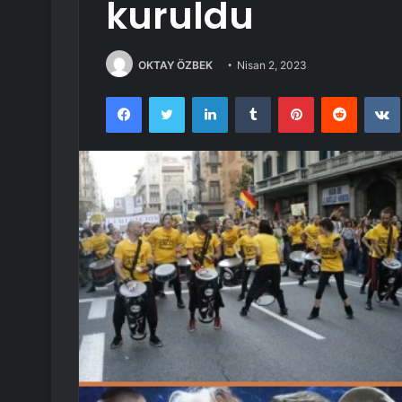
kuruldu
OKTAY ÖZBEK
Nisan 2, 2023
Facebook
Twitter
LinkedIn
Tumblr
Pinterest
Reddit