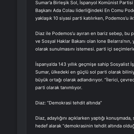
Sumar’a Birleşik Sol, İspanyol Komünist Parti
Başkanı Ada Colau liderliğindeki En Comu Pode
yaklaşık 10 siyasi parti katılırken, Podemos’u i
Diaz ile Podemos’u ayıran en bariz sebep, bu
ve Sosyal Haklar Bakanı olan Ione Belarra’nın, 
olarak sunulmasını istemesi. parti içi seçimlerle
İspanya’da 143 yıllık geçmişe sahip Sosyalist İş
Sumar, ülkedeki en güçlü sol parti olarak bilin
büyük ortağı olarak adlandırıyor. “İlerici, çevrec
parti olarak tanımlıyor.
Diaz: “Demokrasi tehdit altında”
Diaz, adaylığını açıklarken yaptığı konuşmada, s
hedef alarak “demokrasinin tehdit altında old