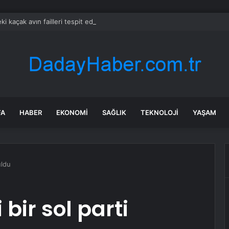
eki kaçak avın failleri tespit edildi! 5 yaban keçisi için ceza uygulandı
FA
HABER
EKONOMI
SAĞLIK
TEKNOLOJI
YAŞAM
uldu
bir sol parti