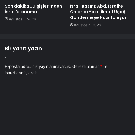
Son dakika…Dışişleri’nden
İsrail Basını: Abd, İsrail’e
İsrail’e kınama
Onlarca Yakıt İkmal Uçağı
Göndermeye Hazırlanıyor
Ağustos 5, 2026
Ağustos 5, 2026
Bir yanıt yazın
E-posta adresiniz yayınlanmayacak.
Gerekli alanlar
*
ile
işaretlenmişlerdir
Y
o
r
u
m
*