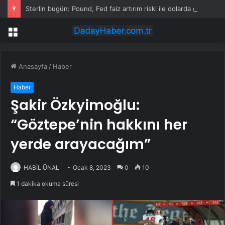
Sterlin bugün: Pound, Fed faiz artırım riski ile dolarda güç devam ederken 1,34 doların üzerinde
Menü
Anasayfa
/
Haber
Haber
Şakir Özkyimoğlu:
“Göztepe’nin hakkını her
yerde arayacağım”
HABİL ÜNAL
Ocak 8, 2023
0
10
1 dakika okuma süresi