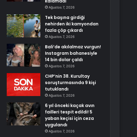
kalamadı
Ağustos 7, 2026
Tek başına girdiği
nehirden iki kamyondan
fazla çöp çıkardı
Ağustos 7, 2026
Bali’de akılalmaz vurgun!
Instagram bahanesiyle
14 bin dolar çaldı
Ağustos 7, 2026
CHP’nin 38. Kurultay
soruşturmasında 9 kişi
tutuklandı
Ağustos 7, 2026
6 yıl önceki kaçak avın
failleri tespit edildi! 5
yaban keçisi için ceza
uygulandı
Ağustos 7, 2026