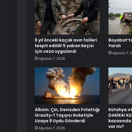
6 yıl önceki kaçak avın failleri
Boyabat’ta
tespit edildi! 5 yaban keçisi
Yaralı
için ceza uygulandı
Ağustos 7, 
Ağustos 7, 2026
Albüm: Çin, Denizden Fırlattığı
Kütahya o
Gravity-1 Taşıyıcı Roketiyle
DAKİKA! K
Uzaya 9 Uydu Gönderdi
kazasında k
var mı?
Ağustos 7, 2026