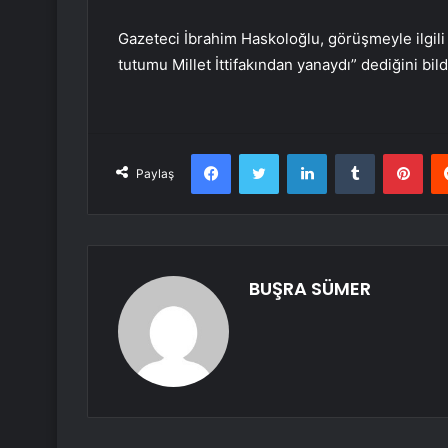
Gazeteci İbrahim Haskoloğlu, görüşmeyle ilgili 
tutumu Millet İttifakından yanaydı” dediğini bild
Facebook
Twitter
LinkedIn
Tumblr
Pint
Paylaş
BUŞRA SÜMER