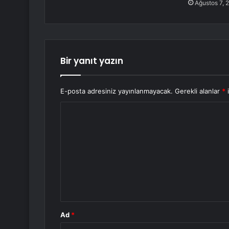
Ağustos 7, 
Bir yanıt yazın
E-posta adresiniz yayınlanmayacak.
Gerekli alanlar
*
i
Y
o
r
u
m
*
Ad
*