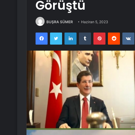
Görüştü
BUŞRA SÜMER
Haziran 5, 2023
Facebook
Twitter
LinkedIn
Tumblr
Pinterest
Reddit