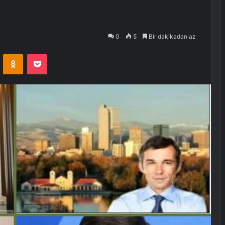
0
5
Bir dakikadan az
VKontakte
Odnoklassniki
Pocket