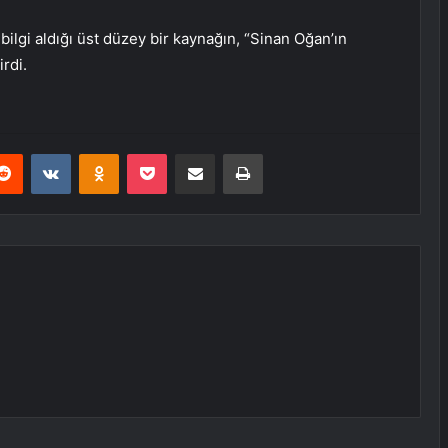
bilgi aldığı üst düzey bir kaynağın, “Sinan Oğan’ın
irdi.
erest
Reddit
VKontakte
Odnoklassniki
Pocket
E-Posta ile paylaş
Yazdır