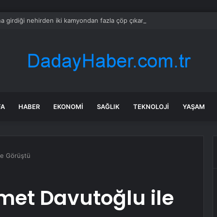
a girdiği nehirden iki kamyondan fazla çöp çıkardı
FA
HABER
EKONOMI
SAĞLIK
TEKNOLOJI
YAŞAM
le Görüştü
met Davutoğlu ile