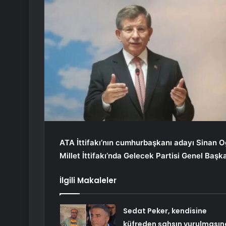
ATA İttifakı’nın cumhurbaşkanı adayı Sinan Oğ
Millet İttifakı’nda Gelecek Partisi Genel Baş
İlgili Makaleler
Sedat Peker, kendisine
küfreden şahsın vurulmasın