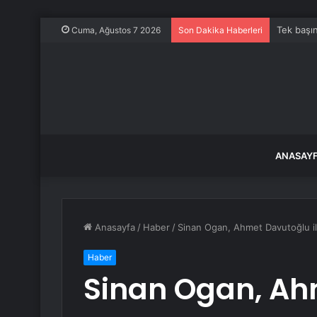
Tek başın
Cuma, Ağustos 7 2026
Son Dakika Haberleri
ANASAY
Anasayfa
/
Haber
/
Sinan Ogan, Ahmet Davutoğlu i
Haber
Sinan Ogan, Ah