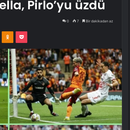
la, Pirlo’yu üzdü
0
7
Bir dakikadan az
VKontakte
Odnoklassniki
Pocket