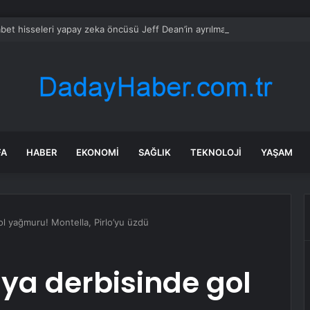
bet hisseleri yapay zeka öncüsü Jeff Dean’in ayrılmasıyla %5 düştü
FA
HABER
EKONOMI
SAĞLIK
TEKNOLOJI
YAŞAM
ol yağmuru! Montella, Pirlo’yu üzdü
lya derbisinde gol