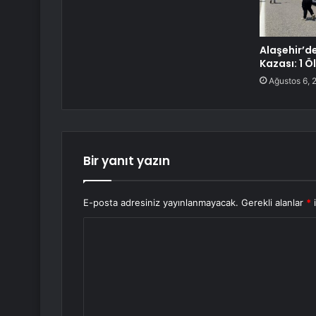
Alaşehir’d
Kazası: 1 Öl
Ağustos 6, 
Bir yanıt yazın
E-posta adresiniz yayınlanmayacak.
Gerekli alanlar
*
i
Y
o
r
u
m