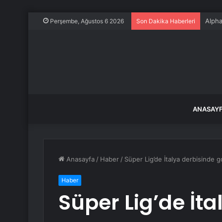
Alpha
Perşembe, Ağustos 6 2026
Son Dakika Haberleri
ANASAY
Anasayfa
/
Haber
/
Süper Lig’de İtalya derbisinde g
Haber
Süper Lig’de İta