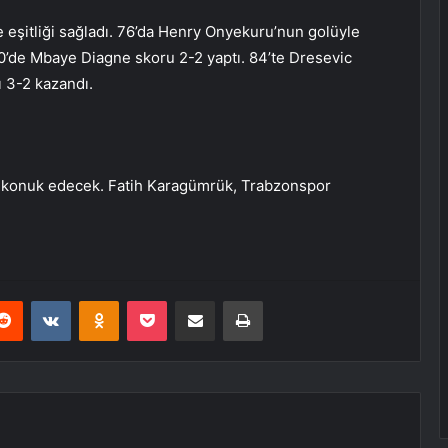
 eşitliği sağladı. 76’da Henry Onyekuru’nun golüyle
’de Mbaye Diagne skoru 2-2 yaptı. 84’te Dresevic
 3-2 kazandı.
ı konuk edecek. Fatih Karagümrük, Trabzonspor
erest
Reddit
VKontakte
Odnoklassniki
Pocket
E-Posta ile paylaş
Yazdır