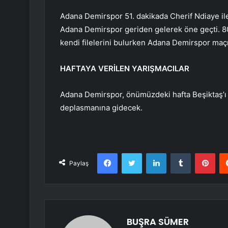
Adana Demirspor 51. dakikada Cherif Ndiaye ile
Adana Demirspor geriden gelerek öne geçti. 80
kendi filelerini bulurken Adana Demirspor maçı
HAFTAYA VERİLEN YARIŞMACILAR
Adana Demirspor, önümüzdeki hafta Beşiktaş’
deplasmanına gidecek.
Facebook
Twitter
LinkedIn
Tumblr
Pint
Paylaş
BUŞRA SÜMER