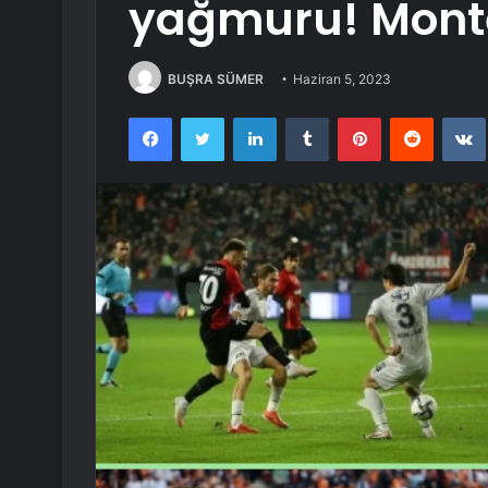
yağmuru! Montel
BUŞRA SÜMER
Haziran 5, 2023
Facebook
Twitter
LinkedIn
Tumblr
Pinterest
Reddit