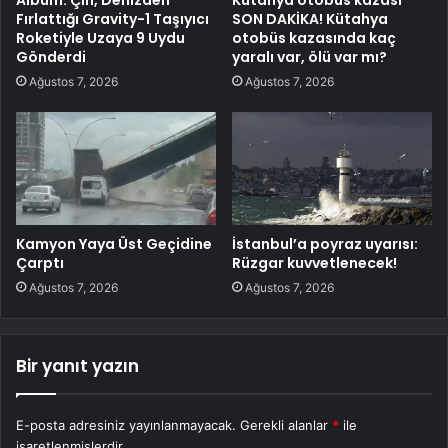
Albüm: Çin, Denizden
Kütahya otobüs kazası
Fırlattığı Gravity-1 Taşıyıcı
SON DAKİKA! Kütahya
Roketiyle Uzaya 9 Uydu
otobüs kazasında kaç
Gönderdi
yaralı var, ölü var mı?
Ağustos 7, 2026
Ağustos 7, 2026
Kamyon Yaya Üst Geçidine
İstanbul’a poyraz uyarısı:
Çarptı
Rüzgar kuvvetlenecek!
Ağustos 7, 2026
Ağustos 7, 2026
Bir yanıt yazın
E-posta adresiniz yayınlanmayacak.
Gerekli alanlar
*
ile
işaretlenmişlerdir