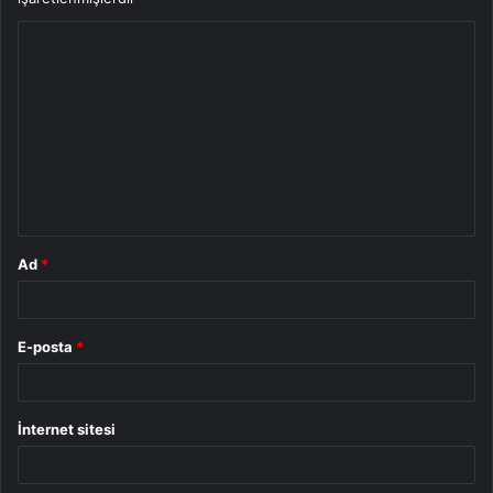
Y
o
r
u
m
*
Ad
*
E-posta
*
İnternet sitesi