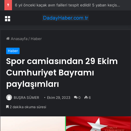
6 yıl önceki kaçak avın failleri tespit edildi! 5 yaban keçisi için ceza uygulandı
Menü
Anasayfa
/
Haber
Haber
Spor camiasından 29 Ekim
Cumhuriyet Bayramı
paylaşımları
BUŞRA SÜMER
Ekim 29, 2023
0
6
2 dakika okuma süresi